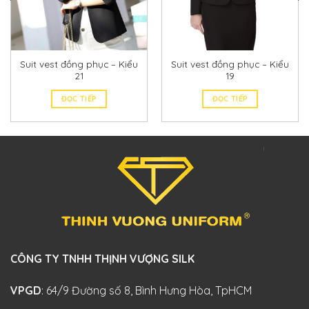
Suit vest đồng phục – Kiểu
Suit vest đồng phục – Kiểu
21
19
ĐỌC TIẾP
ĐỌC TIẾP
CÔNG TY TNHH THỊNH VƯỢNG SILK
VPGD
: 64/9 Đường số 8, Bình Hưng Hòa, TpHCM