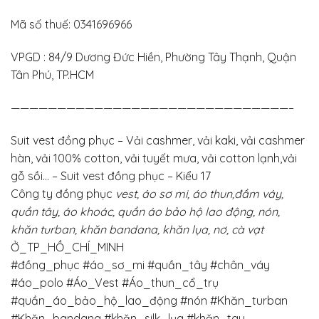
Mã số thuế: 0341696966
VPGD : 84/9 Dương Đức Hiền, Phường Tây Thạnh, Quận
Tân Phú, TP.HCM
——————————————————————————————–
Suit vest đồng phục – Vải cashmer, vải kaki, vải cashmer
hàn, vải 100% cotton, vải tuyết mưa, vải cotton lạnh,vải
gỗ sồi… – Suit vest đồng phục – Kiểu 17
Công ty đồng phục
vest, áo sơ mi, áo thun,đầm váy,
quần tây, áo khoác, quần áo bảo hộ lao động, nón,
khăn turban, khăn bandana, khăn lụa, nơ, cà vạt
Ở_TP_HỒ_CHÍ_MINH
#đồng_phục
#áo_sơ_mi
#quần_tây
#chân_váy
#áo_polo #Áo_Vest #Áo_thun_cổ_trụ
#quần_áo_bảo_hộ_lao_động #nón #Khăn_turban
#Khăn_bandana #khăn_silk_lụa #khăn_tay