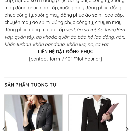
cấp, đặt áo sơ mi đồng phục đồng phục công ty, xưởng
may đồng phục cao cấp, xưởng may đồng phục đồng
phục công ty, xưởng may đồng phục áo sơ mi cao cấp,
chuyên may áo sơ mi đồng phục công ty, chuyên may
đồng phục công ty cao cấp.
vest, áo sơ mi, áo thun,đầm
váy, quần tây, áo khoác, quần áo bảo hộ lao động, nón,
khăn turban, khăn bandana, khăn lụa, nơ, cà vạt
LIÊN HỆ ĐẶT ĐỒNG PHỤC
[contact-form-7 404 "Not Found"]
SẢN PHẨM TƯƠNG TỰ