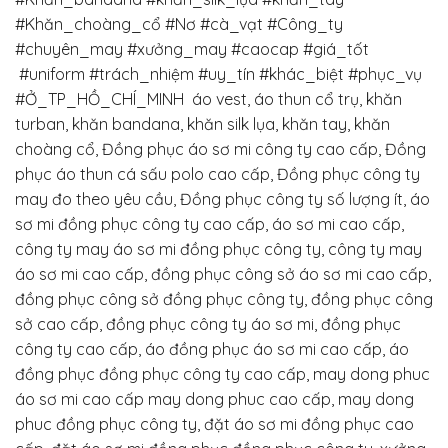
#Khăn_choàng_cổ
#Nơ #cà_vạt
#Công_ty
#chuyên_may
#xưởng_may
#caocap
#giá_tốt
#uniform
#trách_nhiệm
#uy_tín
#khác_biệt
#phục_vụ
#Ở_TP_HỒ_CHÍ_MINH
áo vest, áo thun cổ trụ, khăn
turban, khăn bandana, khăn silk lụa, khăn tay, khăn
choàng cổ, Đồng phục áo sơ mi công ty cao cấp, Đồng
phục áo thun cá sấu polo cao cấp, Đồng phục công ty
may đo theo yêu cầu, Đồng phục công ty số lượng ít, áo
sơ mi đồng phục công ty cao cấp, áo sơ mi cao cấp,
công ty may áo sơ mi đồng phục công ty, công ty may
áo sơ mi cao cấp, đồng phục công sở áo sơ mi cao cấp,
đồng phục công sở đồng phục công ty, đồng phục công
sở cao cấp, đồng phục công ty áo sơ mi, đồng phục
công ty cao cấp, áo đồng phục áo sơ mi cao cấp, áo
đồng phục đồng phục công ty cao cấp, may dong phuc
áo sơ mi cao cấp may dong phuc cao cấp, may dong
phuc đồng phục công ty, đặt áo sơ mi đồng phục cao