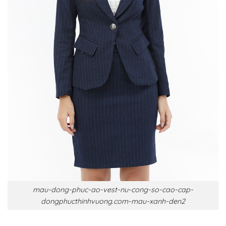
mau-dong-phuc-ao-vest-nu-cong-so-cao-cap-
dongphucthinhvuong.com-mau-xanh-den2