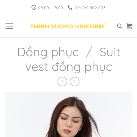
Skip
08:00 - 19:00
+84 961 802 803
to
content
Đồng phục
/
Suit
vest đồng phục