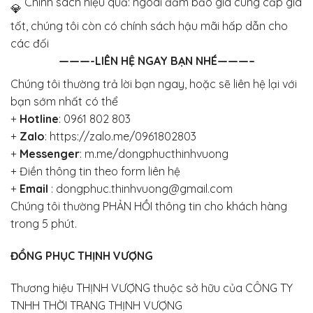
Chính sách hiệu quả: ngoài đảm bảo giá cung cấp giá
tốt, chúng tôi còn có chính sách hậu mãi hấp dẫn cho
các đối
———-LIÊN HỆ NGAY BẠN NHÉ———–
Chúng tôi thường trả lời bạn ngay, hoặc sẽ liên hệ lại với
bạn sớm nhất có thể
+
Hotline
:
0961 802 803
+
Zalo
:
https://zalo.me/0961802803
+
Messenger
:
m.me/dongphucthinhvuong
+
Điền thông tin theo form liên hệ
+
Email
: dongphuc.thinhvuong@gmail.com
Chúng tôi thường PHẢN HỒI thông tin cho khách hàng
trong 5 phút.
ĐỒNG PHỤC THỊNH VƯỢNG
Thương hiệu THỊNH VƯỢNG thuộc sở hữu của CÔNG TY
TNHH THỜI TRANG THỊNH VƯỢNG