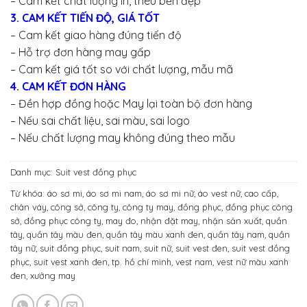
– Cam kết chất lượng in, thêu bền đẹp
3. CAM KẾT TIẾN ĐỘ, GIÁ TỐT
– Cam kết giao hàng đúng tiến độ
– Hỗ trợ đơn hàng may gấp
– Cam kết giá tốt so với chất lượng, mẫu mã
4. CAM KẾT ĐƠN HÀNG
– Đền hợp đồng hoặc May lại toàn bộ đơn hàng
– Nếu sai chất liệu, sai màu, sai logo
– Nếu chất lượng may không đúng theo mẫu
Danh mục:
Suit vest đồng phục
Từ khóa:
áo sơ mi
,
áo sơ mi nam
,
áo sơ mi nữ
,
áo vest nữ
,
cao cấp
,
chân váy
,
công sở
,
công ty
,
công ty may
,
đồng phục
,
đồng phục công
sở
,
đồng phục công ty
,
may đo
,
nhận đặt may
,
nhận sản xuất
,
quần
tây
,
quần tây màu đen
,
quần tây màu xanh đen
,
quần tây nam
,
quần
tây nữ
,
suit đồng phục
,
suit nam
,
suit nữ
,
suit vest đen
,
suit vest đồng
phục
,
suit vest xanh đen
,
tp. hồ chí minh
,
vest nam
,
vest nữ màu xanh
đen
,
xưởng may