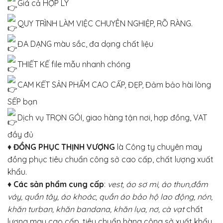
Giá cả HỢP LÝ
QUY TRÌNH LÀM VIỆC CHUYÊN NGHIỆP, RÕ RÀNG.
ĐA DẠNG màu sắc, đa dạng chất liệu
THIẾT KẾ file mẫu nhanh chóng
CAM KẾT SẢN PHẨM CAO CẤP, ĐẸP, Đảm bảo hài lòng
SẾP bạn
Dịch vụ TRỌN GÓI, giao hàng tận nơi, hợp đồng, VAT
đầy đủ
♦
ĐỒNG PHỤC THỊNH VƯỢNG
là Công ty chuyên may
đồng phục tiêu chuẩn công sở cao cấp, chất lượng xuất
khẩu.
♦
Các sản phẩm cung cấp
:
vest, áo sơ mi, áo thun,đầm
váy, quần tây, áo khoác, quần áo bảo hộ lao động, nón,
khăn turban, khăn bandana, khăn lụa, nơ, cà vạt
chất
lượng may cao cấp, tiêu chuẩn hàng công sở xuất khẩu.