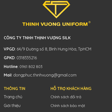
CÔNG TY TNHH THỊNH VƯỢNG SILK
VPGD
: 64/9 Đường số 8, Bình Hưng Hòa, TpHCM
GPKD
: 0318335216
Hotline
:
0961 802 803
Mail
: dongphuc.thinhvuong@gmail.com
THÔNG TIN
HỖ TRỢ KHÁCH HÀNG
Trang chủ
Chính sách đổi trả
Giới thiệu
Chính sách bảo mật