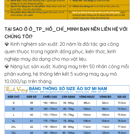
TẠI SAO Ở Ở_TP_HỒ_CHÍ_MINH BẠN NÊN LIÊN HỆ VỚI
CHÚNG TÔI?
💎
Kinh nghiệm sản xuất: 20 năm là đối tác gia công
quen thuộc trong ngành đồng phục, kiến thức, kinh
nghiệp may đa dạng cho mọi vật liệu.
💎
Năng lực sản xuất: Xưởng may trên 50 nhân công mỗi
phân xưởng, hệ thống liên kết 5 xưởng may quy mô
10.000/sp trên tháng.