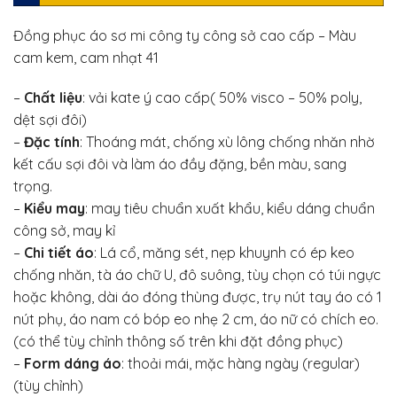
Đồng phục áo sơ mi công ty công sở cao cấp – Màu
cam kem, cam nhạt 41
–
Chất liệu
: vải kate ý cao cấp( 50% visco – 50% poly,
dệt sợi đôi)
–
Đặc tính
: Thoáng mát, chống xù lông chống nhăn nhờ
kết cấu sợi đôi và làm áo đầy đặng, bền màu, sang
trọng.
–
Kiểu may
: may tiêu chuẩn xuất khẩu, kiểu dáng chuẩn
công sở, may kỉ
–
Chi tiết áo
: Lá cổ, măng sét, nẹp khuynh có ép keo
chống nhăn, tà áo chữ U, đô suông, tùy chọn có túi ngực
hoặc không, dài áo đóng thùng được, trụ nút tay áo có 1
nút phụ, áo nam có bóp eo nhẹ 2 cm, áo nữ có chích eo.
(có thể tùy chỉnh thông số trên khi đặt đồng phục)
–
Form dáng áo
: thoải mái, mặc hàng ngày (regular)
(tùy chỉnh)