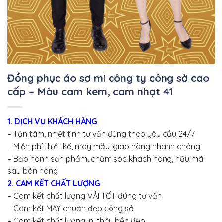
Đồng phục áo sơ mi công ty công sở cao
cấp – Màu cam kem, cam nhạt 41
1. DỊCH VỤ KHÁCH HÀNG
– Tận tâm, nhiệt tình tư vấn đúng theo yêu cầu 24/7
– Miễn phí thiết kế, may mẫu, giao hàng nhanh chóng
– Bảo hành sản phẩm, chăm sóc khách hàng, hậu mãi
sau bán hàng
2. CAM KẾT CHẤT LƯỢNG
– Cam kết chất lượng VẢI TỐT đúng tư vấn
– Cam kết MAY chuẩn đẹp công sở
– Cam kết chất lượng in, thêu bền đẹp