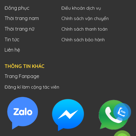
Đồng phục
Điều khoản dịch vụ
Thời trang nam
Chính sách vận chuyển
Thời trang nữ
Chính sách thanh toán
Tin tức
Chính sách bảo hành
Liên hệ
THÔNG TIN KHÁC
Trang Fanpage
Đăng kí làm cộng tác viên