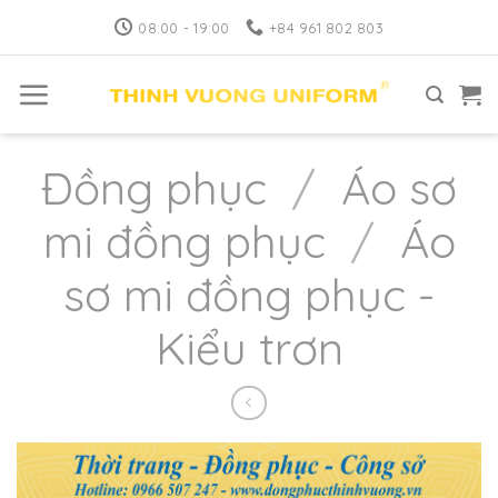
Skip
08:00 - 19:00
+84 961 802 803
to
content
Đồng phục
/
Áo sơ
mi đồng phục
/
Áo
sơ mi đồng phục -
Kiểu trơn