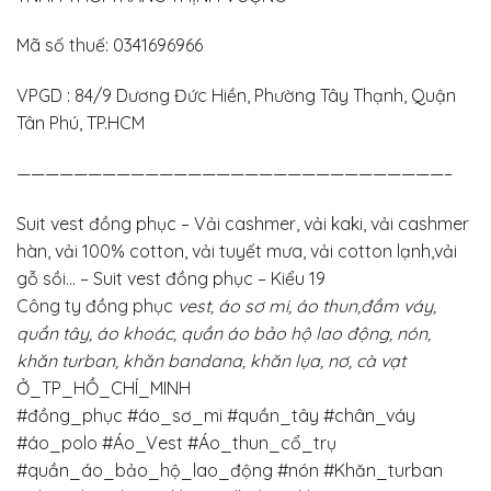
Mã số thuế: 0341696966
VPGD : 84/9 Dương Đức Hiền, Phường Tây Thạnh, Quận
Tân Phú, TP.HCM
——————————————————————————————–
Suit vest đồng phục – Vải cashmer, vải kaki, vải cashmer
hàn, vải 100% cotton, vải tuyết mưa, vải cotton lạnh,vải
gỗ sồi… – Suit vest đồng phục – Kiểu 19
Công ty đồng phục
vest, áo sơ mi, áo thun,đầm váy,
quần tây, áo khoác, quần áo bảo hộ lao động, nón,
khăn turban, khăn bandana, khăn lụa, nơ, cà vạt
Ở_TP_HỒ_CHÍ_MINH
#đồng_phục
#áo_sơ_mi
#quần_tây
#chân_váy
#áo_polo #Áo_Vest #Áo_thun_cổ_trụ
#quần_áo_bảo_hộ_lao_động #nón #Khăn_turban