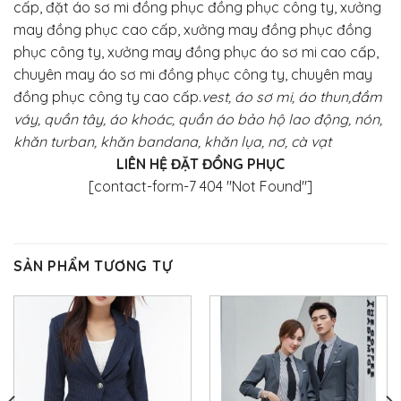
cấp, đặt áo sơ mi đồng phục đồng phục công ty, xưởng
may đồng phục cao cấp, xưởng may đồng phục đồng
phục công ty, xưởng may đồng phục áo sơ mi cao cấp,
chuyên may áo sơ mi đồng phục công ty, chuyên may
đồng phục công ty cao cấp.
vest, áo sơ mi, áo thun,đầm
váy, quần tây, áo khoác, quần áo bảo hộ lao động, nón,
khăn turban, khăn bandana, khăn lụa, nơ, cà vạt
LIÊN HỆ ĐẶT ĐỒNG PHỤC
[contact-form-7 404 "Not Found"]
SẢN PHẨM TƯƠNG TỰ