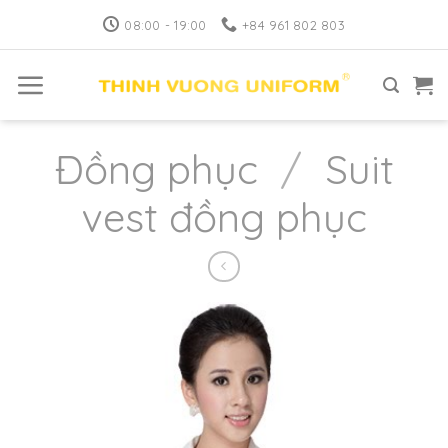
Skip
08:00 - 19:00
+84 961 802 803
to
content
Đồng phục
/
Suit
vest đồng phục