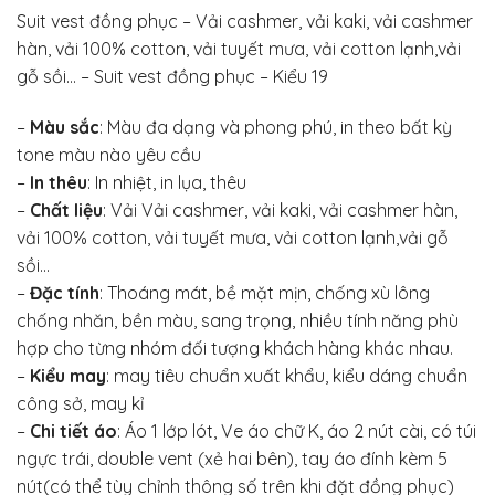
Suit vest đồng phục – Vải cashmer, vải kaki, vải cashmer
hàn, vải 100% cotton, vải tuyết mưa, vải cotton lạnh,vải
gỗ sồi… – Suit vest đồng phục – Kiểu 19
–
Màu sắc
: Màu đa dạng và phong phú, in theo bất kỳ
tone màu nào yêu cầu
–
In thêu
: In nhiệt, in lụa, thêu
–
Chất liệu
: Vải Vải cashmer, vải kaki, vải cashmer hàn,
vải 100% cotton, vải tuyết mưa, vải cotton lạnh,vải gỗ
sồi…
–
Đặc tính
: Thoáng mát, bề mặt mịn, chống xù lông
chống nhăn, bền màu, sang trọng, nhiều tính năng phù
hợp cho từng nhóm đối tượng khách hàng khác nhau.
–
Kiểu may
: may tiêu chuẩn xuất khẩu, kiểu dáng chuẩn
công sở, may kỉ
–
Chi tiết áo
: Áo 1 lớp lót, Ve áo chữ K, áo 2 nút cài, có túi
ngực trái, double vent (xẻ hai bên), tay áo đính kèm 5
nút(có thể tùy chỉnh thông số trên khi đặt đồng phục)