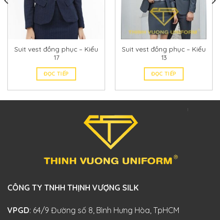
Suit vest đồng phục – Kiểu
Suit vest đồng phục – Kiểu
17
13
ĐỌC TIẾP
ĐỌC TIẾP
CÔNG TY TNHH THỊNH VƯỢNG SILK
VPGD
: 64/9 Đường số 8, Bình Hưng Hòa, TpHCM