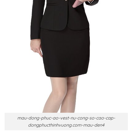
mau-dong-phuc-ao-vest-nu-cong-so-cao-cap-
dongphucthinhvuong.com-mau-den4