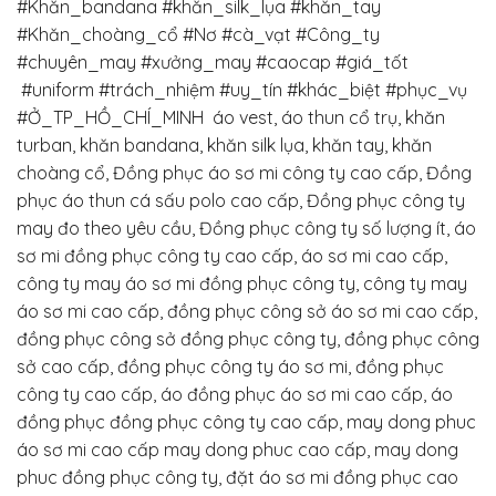
#Khăn_bandana #khăn_silk_lụa #khăn_tay
#Khăn_choàng_cổ
#Nơ #cà_vạt
#Công_ty
#chuyên_may
#xưởng_may
#caocap
#giá_tốt
#uniform
#trách_nhiệm
#uy_tín
#khác_biệt
#phục_vụ
#Ở_TP_HỒ_CHÍ_MINH
áo vest, áo thun cổ trụ, khăn
turban, khăn bandana, khăn silk lụa, khăn tay, khăn
choàng cổ, Đồng phục áo sơ mi công ty cao cấp, Đồng
phục áo thun cá sấu polo cao cấp, Đồng phục công ty
may đo theo yêu cầu, Đồng phục công ty số lượng ít, áo
sơ mi đồng phục công ty cao cấp, áo sơ mi cao cấp,
công ty may áo sơ mi đồng phục công ty, công ty may
áo sơ mi cao cấp, đồng phục công sở áo sơ mi cao cấp,
đồng phục công sở đồng phục công ty, đồng phục công
sở cao cấp, đồng phục công ty áo sơ mi, đồng phục
công ty cao cấp, áo đồng phục áo sơ mi cao cấp, áo
đồng phục đồng phục công ty cao cấp, may dong phuc
áo sơ mi cao cấp may dong phuc cao cấp, may dong
phuc đồng phục công ty, đặt áo sơ mi đồng phục cao