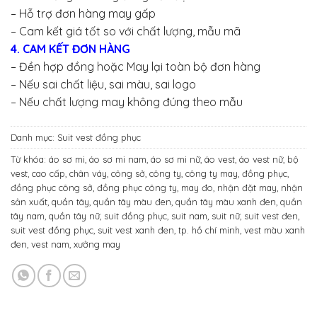
– Hỗ trợ đơn hàng may gấp
– Cam kết giá tốt so với chất lượng, mẫu mã
4. CAM KẾT ĐƠN HÀNG
– Đền hợp đồng hoặc May lại toàn bộ đơn hàng
– Nếu sai chất liệu, sai màu, sai logo
– Nếu chất lượng may không đúng theo mẫu
Danh mục:
Suit vest đồng phục
Từ khóa:
áo sơ mi
,
áo sơ mi nam
,
áo sơ mi nữ
,
áo vest
,
áo vest nữ
,
bộ
vest
,
cao cấp
,
chân váy
,
công sở
,
công ty
,
công ty may
,
đồng phục
,
đồng phục công sở
,
đồng phục công ty
,
may đo
,
nhận đặt may
,
nhận
sản xuất
,
quần tây
,
quần tây màu đen
,
quần tây màu xanh đen
,
quần
tây nam
,
quần tây nữ
,
suit đồng phục
,
suit nam
,
suit nữ
,
suit vest đen
,
suit vest đồng phục
,
suit vest xanh đen
,
tp. hồ chí minh
,
vest màu xanh
đen
,
vest nam
,
xưởng may