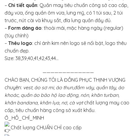
–
Chi tiết quần
: Quần may tiêu chuẩn công sở cao cấp,
đáy vừa, ống quần ôm vừa, lưng mỹ, có 1 túi sau, 2 túi
trước, nút cài và khuy sắt, đĩa lưng quần đầy đủ.
–
Form dáng áo
: thoải mái, mặc hàng ngày (regular)
(tùy chỉnh)
–
Thêu logo
: chỉ ánh kim nên logo sẽ nổi bật, logo thêu
chuẩn đẹp.
Size: 38,39,40,41,42,43,44…
—————————————
CHÀO BẠN, CHÚNG TÔI LÀ ĐỒNG PHỤC THỊNH VƯỢNG
chuyên:
vest, áo sơ mi, áo thun,đầm váy, quần tây, áo
khoác, quần áo bảo hộ lao động, nón, khăn turban,
khăn bandana, khăn lụa, nơ, cà vạt
chất lượng may cao
cấp, tiêu chuẩn hàng công sở xuất khẩu.
Ở_HỒ_CHÍ_MINH
Chất lượng CHUẨN CHỈ cao cấp