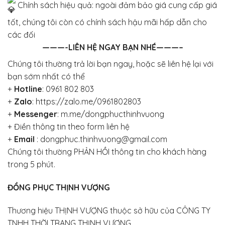
Chính sách hiệu quả: ngoài đảm bảo giá cung cấp giá
tốt, chúng tôi còn có chính sách hậu mãi hấp dẫn cho
các đối
———-LIÊN HỆ NGAY BẠN NHÉ———–
Chúng tôi thường trả lời bạn ngay, hoặc sẽ liên hệ lại với
bạn sớm nhất có thể
+
Hotline
:
0961 802 803
+
Zalo
:
https://zalo.me/0961802803
+
Messenger
:
m.me/dongphucthinhvuong
+
Điền thông tin theo form liên hệ
+
Email
: dongphuc.thinhvuong@gmail.com
Chúng tôi thường PHẢN HỒI thông tin cho khách hàng
trong 5 phút.
ĐỒNG PHỤC THỊNH VƯỢNG
Thương hiệu THỊNH VƯỢNG thuộc sở hữu của CÔNG TY
TNHH THỜI TRANG THỊNH VƯỢNG