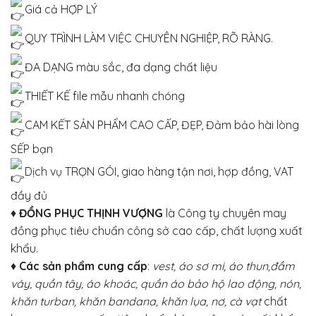
Giá cả HỢP LÝ
QUY TRÌNH LÀM VIỆC CHUYÊN NGHIỆP, RÕ RÀNG.
ĐA DẠNG màu sắc, đa dạng chất liệu
THIẾT KẾ file mẫu nhanh chóng
CAM KẾT SẢN PHẨM CAO CẤP, ĐẸP, Đảm bảo hài lòng
SẾP bạn
Dịch vụ TRỌN GÓI, giao hàng tận nơi, hợp đồng, VAT
đầy đủ
♦
ĐỒNG PHỤC THỊNH VƯỢNG
là Công ty chuyên may
đồng phục tiêu chuẩn công sở cao cấp, chất lượng xuất
khẩu.
♦
Các sản phẩm cung cấp
:
vest, áo sơ mi, áo thun,đầm
váy, quần tây, áo khoác, quần áo bảo hộ lao động, nón,
khăn turban, khăn bandana, khăn lụa, nơ, cà vạt
chất