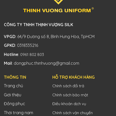
CÔNG TY TNHH THỊNH VƯỢNG SILK
VPGD
: 64/9 Đường số 8, Bình Hưng Hòa, TpHCM
GPKD
: 0318335216
Hotline
:
0961 802 803
Mail
: dongphuc.thinhvuong@gmail.com
THÔNG TIN
HỖ TRỢ KHÁCH HÀNG
Trang chủ
Chính sách đổi trả
Giới thiệu
Chính sách bảo mật
Đồng phục
Điều khoản dịch vụ
Thời trang nam
Chính sách vận chuyển