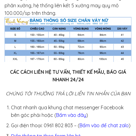
phân xưởng, hệ thống liên kết 5 xưởng may quy mô
100.000/sp trên tháng.
CÁC CÁCH LIÊN HỆ TƯ VẤN, THIẾT KẾ MẪU, BÁO GIÁ
NHANH 24/24
CHÚNG TÔI THƯỞNG TRẢ LỜI LIỀN TIN NHẮN CỦA BẠN
Chat nhanh qua khung chat messenger Facebook
bên góc phải hoặc (
Bấm vào đây
)
Gọi điện thoại: 0961 802 803 – (
Bấm vào để chat zalo
)