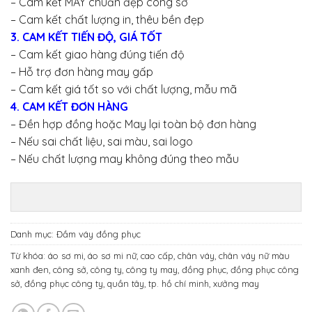
– Cam kết MAY chuẩn đẹp công sở
– Cam kết chất lượng in, thêu bền đẹp
3. CAM KẾT TIẾN ĐỘ, GIÁ TỐT
– Cam kết giao hàng đúng tiến độ
– Hỗ trợ đơn hàng may gấp
– Cam kết giá tốt so với chất lượng, mẫu mã
4. CAM KẾT ĐƠN HÀNG
– Đền hợp đồng hoặc May lại toàn bộ đơn hàng
– Nếu sai chất liệu, sai màu, sai logo
– Nếu chất lượng may không đúng theo mẫu
Danh mục:
Đầm váy đồng phục
Từ khóa:
áo sơ mi
,
áo sơ mi nữ
,
cao cấp
,
chân váy
,
chân váy nữ màu
xanh đen
,
công sở
,
công ty
,
công ty may
,
đồng phục
,
đồng phục công
sở
,
đồng phục công ty
,
quần tây
,
tp. hồ chí minh
,
xưởng may