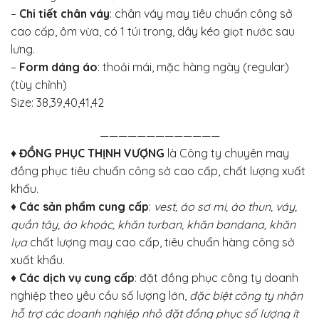
–
Chi tiết chân váy
: chân váy may tiêu chuẩn công sở
cao cấp, ôm vừa, có 1 túi trong, dây kéo giọt nước sau
lưng.
–
Form dáng áo
: thoải mái, mặc hàng ngày (regular)
(tùy chỉnh)
Size: 38,39,40,41,42
—————————————
♦
ĐỒNG PHỤC THỊNH VƯỢNG
là Công ty chuyên may
đồng phục tiêu chuẩn công sở cao cấp, chất lượng xuất
khẩu.
♦
Các sản phẩm cung cấp
:
vest, áo sơ mi, áo thun, váy,
quần tây, áo khoác, khăn turban, khăn bandana, khăn
lụa
chất lượng may cao cấp, tiêu chuẩn hàng công sở
xuất khẩu.
♦
Các dịch vụ cung cấp
: đặt đồng phục công ty doanh
nghiệp theo yêu cầu số lượng lớn,
đặc biệt công ty nhận
hỗ trợ các doanh nghiệp nhỏ đặt đồng phục số lượng ít