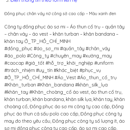
Điền thông tin theo form liên hệ
Đồng phục chân váy nữ công sở cao cấp – Màu xanh đen
Công ty đồng phục áo sơ mi – Áo thun cổ trụ – quần tây
– chân váy – áo vest – khăn turban – khăn bandana –
khăn tay Ở_TP_HỒ_CHÍ_MINH
#đồng_phục
#áo_sơ_mi
#quần_tây
#chân_váy
#áo_polo
#Công_ty
#chuyên_may
#xưởng_may
#caocap
#giá_tốt
#hỗ_trợ_khởi_nghiệp
#uniform
#trách_nhiệm
#uy_tín
#khác_biệt
#phục_vụ
#Ở_TP_HỒ_CHÍ_MINH
#Áo_Vest
#Áo_thun_cổ_trụ
#Khăn_turban
#Khăn_bandana
#khăn_silk_lụa
#khăn_tay
#Khăn_choàng_cổ
áo vest, áo thun cổ trụ,
khăn turban, khăn bandana, khăn silk lụa, khăn tay, khăn
choàng cổ, Đồng phục áo sơ mi công ty cao cấp, Đồng
phục áo thun cá sấu polo cao cấp, Đồng phục công ty
may đo theo yêu cầu, Đồng phục công ty số lượng ít, áo
sơ mi đồng phục công ty cao cấp, áo sơ mi cao cấp,