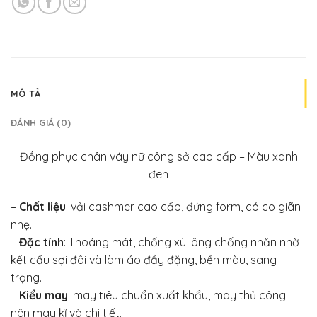
MÔ TẢ
ĐÁNH GIÁ (0)
Đồng phục chân váy nữ công sở cao cấp – Màu xanh
đen
–
Chất liệu
: vải cashmer cao cấp, đứng form, có co giãn
nhẹ.
–
Đặc tính
: Thoáng mát, chống xù lông chống nhăn nhờ
kết cấu sợi đôi và làm áo đầy đặng, bền màu, sang
trọng.
–
Kiểu may
: may tiêu chuẩn xuất khẩu, may thủ công
nên may kỉ và chi tiết.