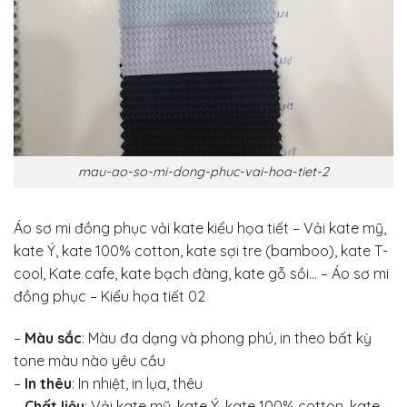
mau-ao-so-mi-dong-phuc-vai-hoa-tiet-2
Áo sơ mi đồng phục vải kate kiểu họa tiết – Vải kate mỹ,
kate Ý, kate 100% cotton, kate sợi tre (bamboo), kate T-
cool, Kate cafe, kate bạch đàng, kate gỗ sồi… – Áo sơ mi
đồng phục – Kiểu họa tiết 02
–
Màu sắc
: Màu đa dạng và phong phú, in theo bất kỳ
tone màu nào yêu cầu
–
In thêu
: In nhiệt, in lụa, thêu
–
Chất liệu
: Vải kate mỹ, kate Ý, kate 100% cotton, kate