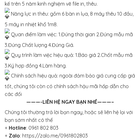
kế trên 5 năm kinh nghiệm vẽ file in, thêu.
Năng lực in thêu: gồm 6 bàn in lụa, 8 máy thêu 10 đầu,
5 máy in nhiệt khổ 1m8.
Quan điểm làm việc: 1.Đúng thời gian 2.Đúng mẫu mã
3.Đúng Chất lượng 4.Đúng Giá.
Quy trình làm việc hiệu quả: 1.Báo giá 2.Chốt mẫu mã
3.Ký hợp đồng 4.Làm hàng.
Chính sách hiệu quả: ngoài đảm bảo giá cung cấp giá
tốt, chúng tôi còn có chính sách hậu mãi hấp dẫn cho
các đối
———-LIÊN HỆ NGAY BẠN NHÉ———–
Chúng tôi thường trả lời bạn ngay, hoặc sẽ liên hệ lại với
bạn sớm nhất có thể
+
Hotline
:
0961 802 803
+
Zalo
:
https://zalo.me/0961802803