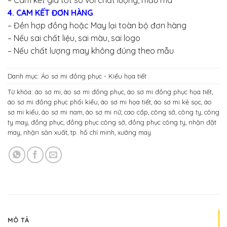
– Cam kết giá tốt so với chất lượng, mẫu mã
4. CAM KẾT ĐƠN HÀNG
– Đền hợp đồng hoặc May lại toàn bộ đơn hàng
– Nếu sai chất liệu, sai màu, sai logo
– Nếu chất lượng may không đúng theo mẫu
Danh mục:
Áo sơ mi đồng phục - Kiểu họa tiết
Từ khóa:
áo sơ mi
,
áo sơ mi đồng phục
,
áo sơ mi đồng phục họa tiết
,
áo sơ mi đồng phục phối kiểu
,
áo sơ mi họa tiết
,
áo sơ mi kẻ sọc
,
áo
sơ mi kiểu
,
áo sơ mi nam
,
áo sơ mi nữ
,
cao cấp
,
công sở
,
công ty
,
công
ty may
,
đồng phục
,
đồng phục công sở
,
đồng phục công ty
,
nhận đặt
may
,
nhận sản xuất
,
tp. hồ chí minh
,
xưởng may
MÔ TẢ