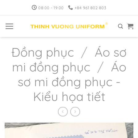
Skip
08:00 - 19:00
+84 961 802 803
to
content
Đồng phục
/
Áo sơ
mi đồng phục
/
Áo
sơ mi đồng phục -
Kiểu họa tiết