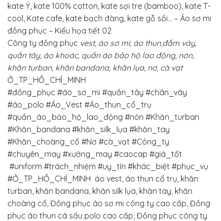
kate Ý, kate 100% cotton, kate sợi tre (bamboo), kate T-
cool, Kate cafe, kate bạch đàng, kate gỗ sồi… – Áo sơ mi
đồng phục – Kiểu họa tiết 02
Công ty đồng phục
vest, áo sơ mi, áo thun,đầm váy,
quần tây, áo khoác, quần áo bảo hộ lao động, nón,
khăn turban, khăn bandana, khăn lụa, nơ, cà vạt
Ở_TP_HỒ_CHÍ_MINH
#đồng_phục
#áo_sơ_mi
#quần_tây
#chân_váy
#áo_polo #Áo_Vest #Áo_thun_cổ_trụ
#quần_áo_bảo_hộ_lao_động #nón #Khăn_turban
#Khăn_bandana #khăn_silk_lụa #khăn_tay
#Khăn_choàng_cổ
#Nơ #cà_vạt
#Công_ty
#chuyên_may
#xưởng_may
#caocap
#giá_tốt
#uniform
#trách_nhiệm
#uy_tín
#khác_biệt
#phục_vụ
#Ở_TP_HỒ_CHÍ_MINH
áo vest, áo thun cổ trụ, khăn
turban, khăn bandana, khăn silk lụa, khăn tay, khăn
choàng cổ, Đồng phục áo sơ mi công ty cao cấp, Đồng
phục áo thun cá sấu polo cao cấp, Đồng phục công ty