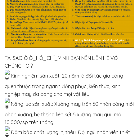
TẠI SAO Ở Ở_HỒ_CHÍ_MINH BẠN NÊN LIÊN HỆ VỚI
CHÚNG TÔI?
Kinh nghiệm sản xuất: 20 năm là đối tác gia công
quen thuộc trong ngành đồng phục, kiến thức, kinh
nghiệp may đa dạng cho mọi vật liệu.
Năng lực sản xuất: Xưởng may trên 50 nhân công mỗi
phân xưởng, hệ thống liên kết 5 xưởng may quy mô
10.000/sp trên tháng.
Đảm bảo chất lượng in, thêu: Đội ngũ nhân viên thiết