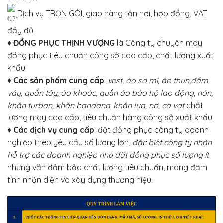
Dịch vụ TRỌN GÓI, giao hàng tận nơi, hợp đồng, VAT
đầy đủ
♦
ĐỒNG PHỤC THỊNH VƯỢNG
là Công ty chuyên may
đồng phục tiêu chuẩn công sở cao cấp, chất lượng xuất
khẩu.
♦
Các sản phẩm cung cấp
:
vest, áo sơ mi, áo thun,đầm
váy, quần tây, áo khoác, quần áo bảo hộ lao động, nón,
khăn turban, khăn bandana, khăn lụa, nơ, cà vạt
chất
lượng may cao cấp, tiêu chuẩn hàng công sở xuất khẩu.
♦
Các dịch vụ cung cấp
: đặt đồng phục công ty doanh
nghiệp theo yêu cầu số lượng lớn,
đặc biệt công ty nhận
hỗ trợ các doanh nghiệp nhỏ đặt đồng phục số lượng ít
nhưng vẫn đảm bảo chất lượng tiêu chuẩn, mang đậm
tính nhận diện và xây dựng thương hiệu.