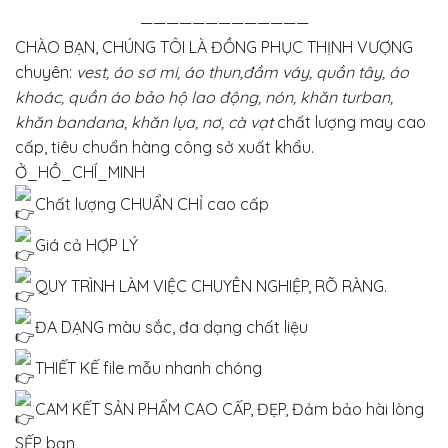
—————————————
CHÀO BẠN, CHÚNG TÔI LÀ ĐỒNG PHỤC THỊNH VƯỢNG
chuyên:
vest, áo sơ mi, áo thun,đầm váy, quần tây, áo
khoác, quần áo bảo hộ lao động, nón, khăn turban,
khăn bandana, khăn lụa, nơ, cà vạt
chất lượng may cao
cấp, tiêu chuẩn hàng công sở xuất khẩu.
Ở_HỒ_CHÍ_MINH
Chất lượng CHUẨN CHỈ cao cấp
Giá cả HỢP LÝ
QUY TRÌNH LÀM VIỆC CHUYÊN NGHIỆP, RÕ RÀNG.
ĐA DẠNG màu sắc, đa dạng chất liệu
THIẾT KẾ file mẫu nhanh chóng
CAM KẾT SẢN PHẨM CAO CẤP, ĐẸP, Đảm bảo hài lòng
SẾP bạn