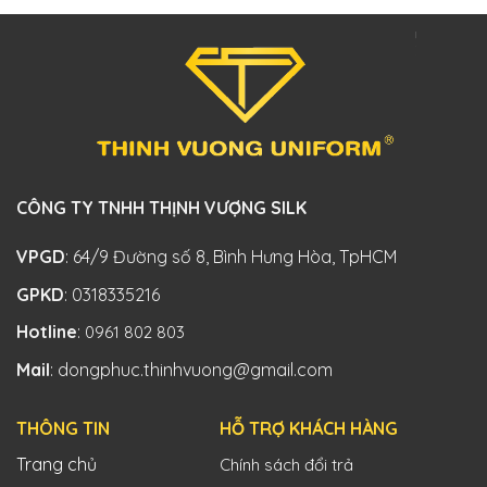
CÔNG TY TNHH THỊNH VƯỢNG SILK
VPGD
: 64/9 Đường số 8, Bình Hưng Hòa, TpHCM
GPKD
: 0318335216
Hotline
:
0961 802 803
Mail
: dongphuc.thinhvuong@gmail.com
THÔNG TIN
HỖ TRỢ KHÁCH HÀNG
Trang chủ
Chính sách đổi trả