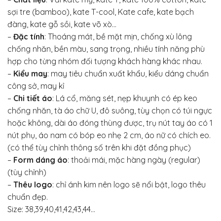
sợi tre (bamboo), kate T-cool, Kate cafe, kate bạch
đàng, kate gỗ sồi, kate võ xò…
–
Đặc tính
: Thoáng mát, bề mặt mịn, chống xù lông
chống nhăn, bền màu, sang trọng, nhiều tính năng phù
hợp cho từng nhóm đối tượng khách hàng khác nhau.
–
Kiểu may
: may tiêu chuẩn xuất khẩu, kiểu dáng chuẩn
công sở, may kỉ
–
Chi tiết áo
: Lá cổ, măng sét, nẹp khuynh có ép keo
chống nhăn, tà áo chữ U, đô suông, tùy chọn có túi ngực
hoặc không, dài áo đóng thùng được, trụ nút tay áo có 1
nút phụ, áo nam có bóp eo nhẹ 2 cm, áo nữ có chích eo.
(có thể tùy chỉnh thông số trên khi đặt đồng phục)
–
Form dáng áo
: thoải mái, mặc hàng ngày (regular)
(tùy chỉnh)
–
Thêu logo
: chỉ ánh kim nên logo sẽ nổi bật, logo thêu
chuẩn đẹp.
Size: 38,39,40,41,42,43,44…