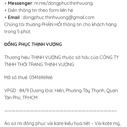
+
Messenger
:
m.me/dongphucthinhvuong
+
Điền thông tin theo form liên hệ
+
Email
: dongphuc.thinhvuong@gmail.com
Chúng tôi thường PHẢN HỒI thông tin cho khách hàng
trong 5 phút.
ĐỒNG PHỤC THỊNH VƯỢNG
Thương hiệu THỊNH VƯỢNG thuộc sở hữu của CÔNG TY
TNHH THỜI TRANG THỊNH VƯỢNG
Mã số thuế: 0341696966
VPGD : 84/9 Dương Đức Hiền, Phường Tây Thạnh, Quận
Tân Phú, TP.HCM
——————————————————————————————–
Áo sơ mi đồng phục vải kate kiểu họa tiết – Vải kate mỹ,