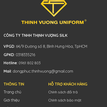
CÔNG TY TNHH THỊNH VƯỢNG SILK
VPGD
: 64/9 Đường số 8, Bình Hưng Hòa, TpHCM
GPKD
: 0318335216
Hotline
:
0961 802 803
Mail
: dongphuc.thinhvuong@gmail.com
THÔNG TIN
HỖ TRỢ KHÁCH HÀNG
Trang chủ
Chính sách đổi trả
Giới thiệu
Chính sách bảo mật