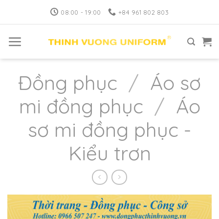
Skip
08:00 - 19:00
+84 961 802 803
to
content
Đồng phục
/
Áo sơ
mi đồng phục
/
Áo
sơ mi đồng phục -
Kiểu trơn