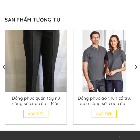
SẢN PHẨM TƯƠNG TỰ
Đồng phục quần tây nữ
Đồng phục áo thun cổ trụ,
công sở cao cấp – Màu
polo công sở, cao cấp –
đen
Vải thun, cá sấu 100%
cotton
ĐỌC TIẾP
ĐỌC TIẾP