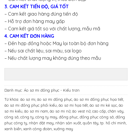
3. CAM KẾT TIẾN ĐỘ, GIÁ TỐT
– Cam kết giao hàng đúng tiến độ
– Hỗ trợ đơn hàng may gấp
– Cam kết giá tốt so với chất lượng, mẫu mã
4. CAM KẾT ĐƠN HÀNG
– Đền hợp đồng hoặc May lại toàn bộ đơn hàng
– Nếu sai chất liệu, sai màu, sai logo
– Nếu chất lượng may không đúng theo mẫu
Danh mục:
Áo sơ mi đồng phục - Kiểu trơn
Từ khóa:
áo sơ mi
,
áo sơ mi đồng phục
,
áo sơ mi đồng phục họa tiết
,
áo sơ mi đồng phục phối kiểu
,
áo sơ mi họa tiết
,
áo sơ mi kẻ sọc
,
áo
sơ mi kiểu
,
áo sơ mi nam
,
áo sơ mi nữ
,
áo vest nữ
,
cao cấp
,
chân váy
,
công sở
,
công ty
,
công ty may
,
đồng phục
,
đồng phục công sở
,
đồng
phục công ty
,
nhận đặt may
,
nhận sản xuất
,
quần tây
,
tp. hồ chí minh
,
xanh biển
,
xanh công đoàn
,
xưởng may