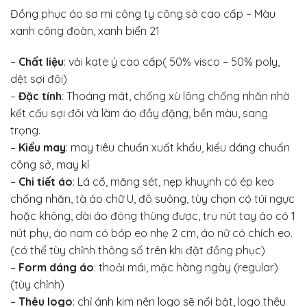
Đồng phục áo sơ mi công ty công sở cao cấp – Màu
xanh công đoàn, xanh biển 21
–
Chất liệu
: vải kate ý cao cấp( 50% visco – 50% poly,
dệt sợi đôi)
–
Đặc tính
: Thoáng mát, chống xù lông chống nhăn nhờ
kết cấu sợi đôi và làm áo đầy đặng, bền màu, sang
trọng.
–
Kiểu may
: may tiêu chuẩn xuất khẩu, kiểu dáng chuẩn
công sở, may kỉ
–
Chi tiết áo
: Lá cổ, măng sét, nẹp khuynh có ép keo
chống nhăn, tà áo chữ U, đô suông, tùy chọn có túi ngực
hoặc không, dài áo đóng thùng được, trụ nút tay áo có 1
nút phụ, áo nam có bóp eo nhẹ 2 cm, áo nữ có chích eo.
(có thể tùy chỉnh thông số trên khi đặt đồng phục)
–
Form dáng áo
: thoải mái, mặc hàng ngày (regular)
(tùy chỉnh)
–
Thêu logo
: chỉ ánh kim nên logo sẽ nổi bật, logo thêu