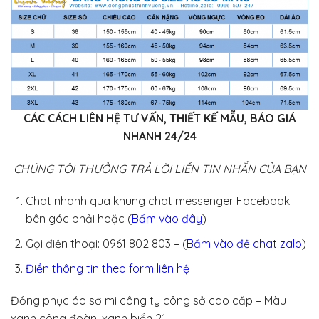
CÁC CÁCH LIÊN HỆ TƯ VẤN, THIẾT KẾ MẪU, BÁO GIÁ
NHANH 24/24
CHÚNG TÔI THƯỞNG TRẢ LỜI LIỀN TIN NHẮN CỦA BẠN
Chat nhanh qua khung chat messenger Facebook
bên góc phải hoặc (
Bấm vào đây
)
Gọi điện thoại: 0961 802 803 – (
Bấm vào để chat zalo
)
Điền thông tin theo form liên hệ
Đồng phục áo sơ mi công ty công sở cao cấp – Màu
xanh công đoàn, xanh biển 21