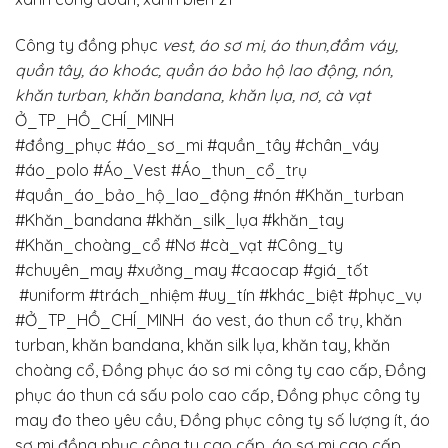
Công ty đồng phục
vest, áo sơ mi, áo thun,đầm váy,
quần tây, áo khoác, quần áo bảo hộ lao động, nón,
khăn turban, khăn bandana, khăn lụa, nơ, cà vạt
Ở_TP_HỒ_CHÍ_MINH
#đồng_phục
#áo_sơ_mi
#quần_tây
#chân_váy
#áo_polo #Áo_Vest #Áo_thun_cổ_trụ
#quần_áo_bảo_hộ_lao_động #nón #Khăn_turban
#Khăn_bandana #khăn_silk_lụa #khăn_tay
#Khăn_choàng_cổ
#Nơ #cà_vạt
#Công_ty
#chuyên_may
#xưởng_may
#caocap
#giá_tốt
#uniform
#trách_nhiệm
#uy_tín
#khác_biệt
#phục_vụ
#Ở_TP_HỒ_CHÍ_MINH
áo vest, áo thun cổ trụ, khăn
turban, khăn bandana, khăn silk lụa, khăn tay, khăn
choàng cổ, Đồng phục áo sơ mi công ty cao cấp, Đồng
phục áo thun cá sấu polo cao cấp, Đồng phục công ty
may đo theo yêu cầu, Đồng phục công ty số lượng ít, áo
sơ mi đồng phục công ty cao cấp, áo sơ mi cao cấp,