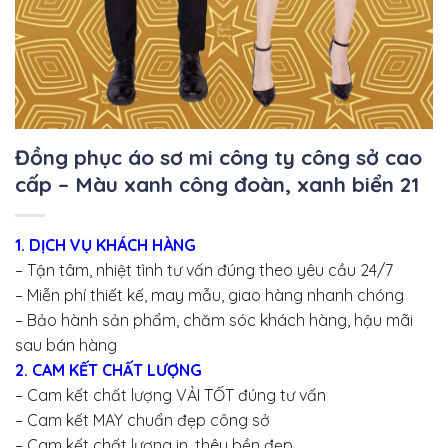
Đồng phục áo sơ mi công ty công sở cao
cấp – Màu xanh công đoàn, xanh biển 21
1. DỊCH VỤ KHÁCH HÀNG
– Tận tâm, nhiệt tình tư vấn đúng theo yêu cầu 24/7
– Miễn phí thiết kế, may mẫu, giao hàng nhanh chóng
– Bảo hành sản phẩm, chăm sóc khách hàng, hậu mãi
sau bán hàng
2. CAM KẾT CHẤT LƯỢNG
– Cam kết chất lượng VẢI TỐT đúng tư vấn
– Cam kết MAY chuẩn đẹp công sở
– Cam kết chất lượng in, thêu bền đẹp