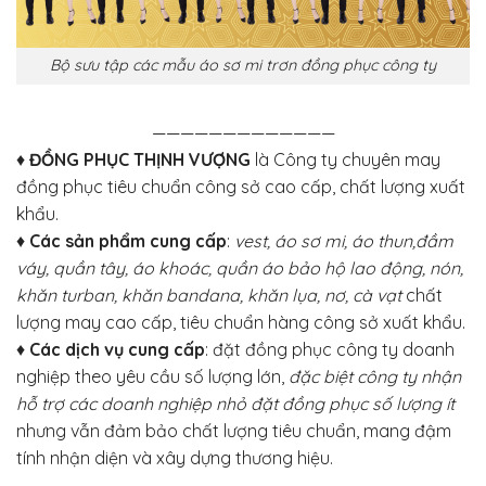
Bộ sưu tập các mẫu áo sơ mi trơn đồng phục công ty
—————————————
♦
ĐỒNG PHỤC THỊNH VƯỢNG
là Công ty chuyên may
đồng phục tiêu chuẩn công sở cao cấp, chất lượng xuất
khẩu.
♦
Các sản phẩm cung cấp
:
vest, áo sơ mi, áo thun,đầm
váy, quần tây, áo khoác, quần áo bảo hộ lao động, nón,
khăn turban, khăn bandana, khăn lụa, nơ, cà vạt
chất
lượng may cao cấp, tiêu chuẩn hàng công sở xuất khẩu.
♦
Các dịch vụ cung cấp
: đặt đồng phục công ty doanh
nghiệp theo yêu cầu số lượng lớn,
đặc biệt công ty nhận
hỗ trợ các doanh nghiệp nhỏ đặt đồng phục số lượng ít
nhưng vẫn đảm bảo chất lượng tiêu chuẩn, mang đậm
tính nhận diện và xây dựng thương hiệu.