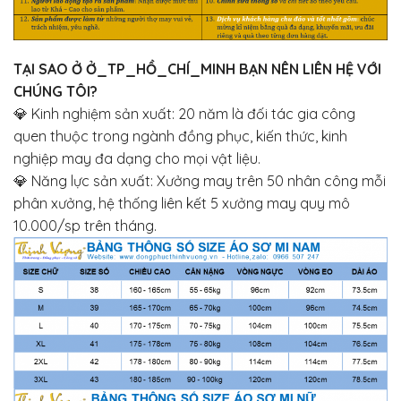
TẠI SAO Ở Ở_TP_HỒ_CHÍ_MINH BẠN NÊN LIÊN HỆ VỚI
CHÚNG TÔI?
💎
Kinh nghiệm sản xuất: 20 năm là đối tác gia công
quen thuộc trong ngành đồng phục, kiến thức, kinh
nghiệp may đa dạng cho mọi vật liệu.
💎
Năng lực sản xuất: Xưởng may trên 50 nhân công mỗi
phân xưởng, hệ thống liên kết 5 xưởng may quy mô
10.000/sp trên tháng.