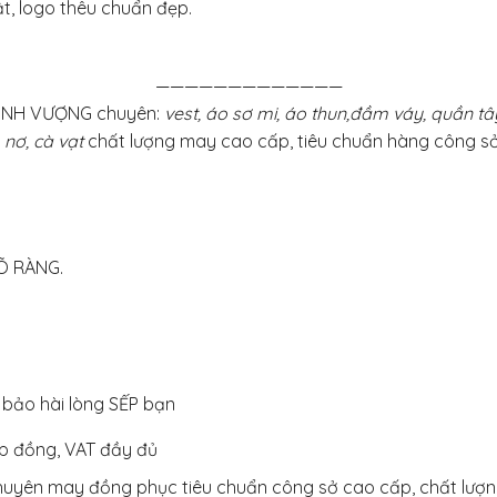
ật, logo thêu chuẩn đẹp.
—————————————
ỊNH VƯỢNG chuyên:
vest, áo sơ mi, áo thun,đầm váy, quần t
 nơ, cà vạt
chất lượng may cao cấp, tiêu chuẩn hàng công 
Õ RÀNG.
bảo hài lòng SẾP bạn
ợp đồng, VAT đầy đủ
huyên may đồng phục tiêu chuẩn công sở cao cấp, chất lượn