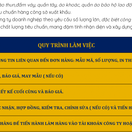
, áo thun,đầm váy, quần tây, áo khoác, quần áo bảo hộ lao đ
êu chuẩn hàng công sở xuất khẩu.
ng ty doanh nghiệp theo yêu cầu số lượng lớn,
đặc biệt công
hất lượng tiêu chuẩn, mang đậm tính nhận diện và xây dựng