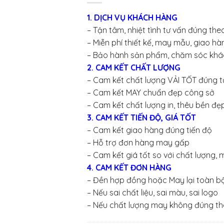
1. DỊCH VỤ KHÁCH HÀNG
– Tận tâm, nhiệt tình tư vấn đúng th
– Miễn phí thiết kế, may mẫu, giao 
– Bảo hành sản phẩm, chăm sóc khá
2. CAM KẾT CHẤT LƯỢNG
– Cam kết chất lượng VẢI TỐT đúng t
– Cam kết MAY chuẩn đẹp công sở
– Cam kết chất lượng in, thêu bền đẹ
3. CAM KẾT TIẾN ĐỘ, GIÁ TỐT
– Cam kết giao hàng đúng tiến độ
– Hỗ trợ đơn hàng may gấp
– Cam kết giá tốt so với chất lượng,
4. CAM KẾT ĐƠN HÀNG
– Đền hợp đồng hoặc May lại toàn b
– Nếu sai chất liệu, sai màu, sai logo
– Nếu chất lượng may không đúng t