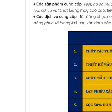
♦
Các sản phẩm cung cấp
:
vest, áo sơ mi
lụa, nơ, cà vạt
chất lượng may cao cấp, ti
♦
Các dịch vụ cung cấp
: đặt đồng phục cô
đồng phục số lượng ít
nhưng vẫn đảm bảo c