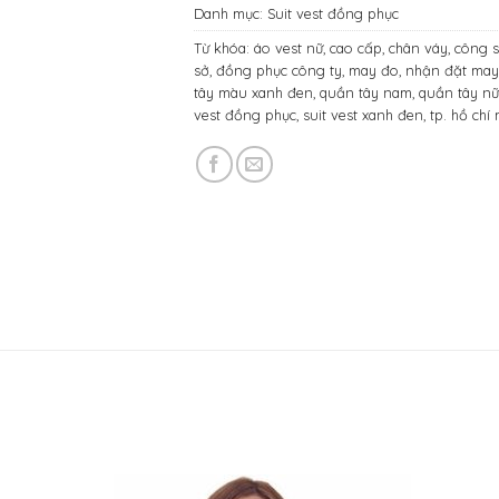
Danh mục:
Suit vest đồng phục
Từ khóa:
áo vest nữ
,
cao cấp
,
chân váy
,
công 
sở
,
đồng phục công ty
,
may đo
,
nhận đặt ma
tây màu xanh đen
,
quần tây nam
,
quần tây n
vest đồng phục
,
suit vest xanh đen
,
tp. hồ chí