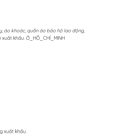
ây, áo khoác, quần áo bảo hộ lao động,
sở xuất khẩu. Ở_HỒ_CHÍ_MINH
g xuất khẩu.