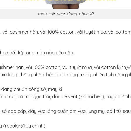
mau-suit-vest-dong-phuc-10
, vải cashmer hàn, vải 100% cotton, vải tuyết mưa, vải cotton 
 theo bất kỳ tone màu nào yêu cầu
cashmer hàn, vải 100% cotton, vải tuyết mưa, vải cotton lạnh,v
g xù lông chống nhăn, bền màu, sang trọng, nhiều tính năng
ểu dáng chuẩn công sở, may kỉ
 2 nút cài, có túi ngực trái, double vent (xẻ hai bên), tay áo đ
ở cao cấp, đáy vừa, ống quần ôm vừa, lưng mỹ, có 1 túi sau, 2
 (regular)(tùy chỉnh)