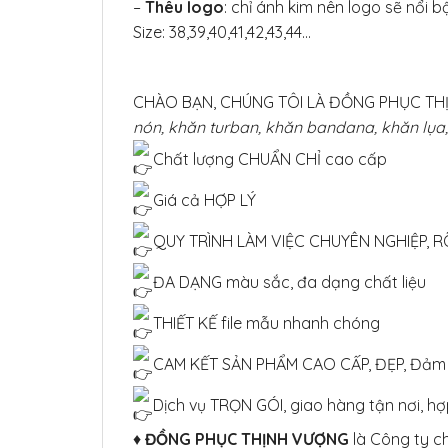
–
Thêu logo
: chỉ ánh kim nên logo sẽ nổi b
Size: 38,39,40,41,42,43,44…
CHÀO BẠN, CHÚNG TÔI LÀ ĐỒNG PHỤC TH
nón, khăn turban, khăn bandana, khăn lụa,
Chất lượng CHUẨN CHỈ cao cấp
Giá cả HỢP LÝ
QUY TRÌNH LÀM VIỆC CHUYÊN NGHIỆP, R
ĐA DẠNG màu sắc, đa dạng chất liệu
THIẾT KẾ file mẫu nhanh chóng
CAM KẾT SẢN PHẨM CAO CẤP, ĐẸP, Đảm 
Dịch vụ TRỌN GÓI, giao hàng tận nơi, h
♦
ĐỒNG PHỤC THỊNH VƯỢNG
là Công ty c