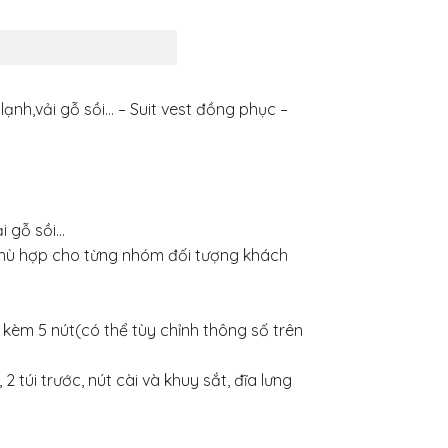
lạnh,vải gỗ sồi… – Suit vest đồng phục –
ải gỗ sồi…
 phù hợp cho từng nhóm đối tượng khách
ính kèm 5 nút(có thể tùy chỉnh thông số trên
 túi trước, nút cài và khuy sắt, đĩa lưng