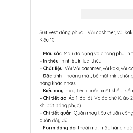
Suit vest đồng phục – Vải cashmer, vải kaki
Kiểu 10
–
Màu sắc
: Màu đa dạng và phong phú, in
–
In thêu
: In nhiệt, in lụa, thêu
–
Chất liệu
: Vải Vải cashmer, vải kaki, vải 
–
Đặc tính
: Thoáng mát, bề mặt mịn, chốn
hàng khác nhau.
–
Kiểu may
: may tiêu chuẩn xuất khẩu, ki
–
Chi tiết áo
: Áo 1 lớp lót, Ve áo chữ K, áo
khi đặt đồng phục)
–
Chi tiết quần
: Quần may tiêu chuẩn công s
quần đầy đủ.
–
Form dáng áo
: thoải mái, mặc hàng ngày