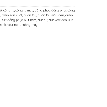
sở
,
công ty
,
công ty may
,
đồng phục
,
đồng phục công
y
,
nhận sản xuất
,
quần tây
,
quần tây màu đen
,
quần
ữ
,
suit đồng phục
,
suit nam
,
suit nữ
,
suit vest đen
,
suit
 minh
,
vest nam
,
xưởng may