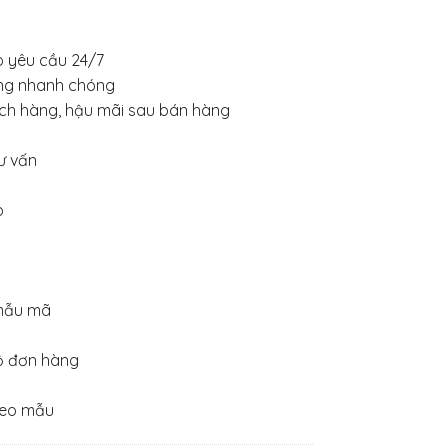
eo yêu cầu 24/7
hàng nhanh chóng
ch hàng, hậu mãi sau bán hàng
ư vấn
p
 mẫu mã
ộ đơn hàng
heo mẫu