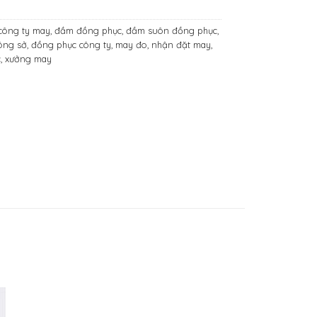
công ty may
,
đầm đồng phục
,
đầm suôn đồng phục
,
ông sở
,
đồng phục công ty
,
may đo
,
nhận đặt may
,
c
,
xưởng may