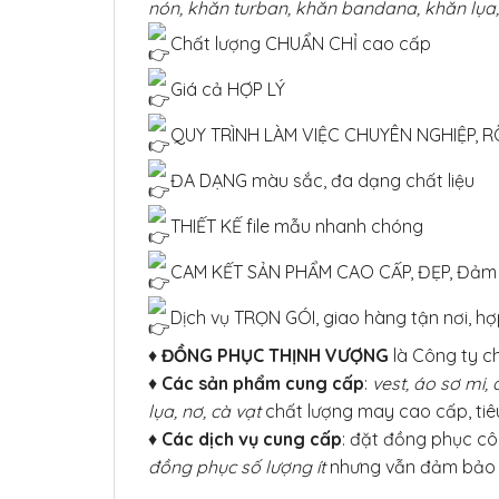
nón, khăn turban, khăn bandana, khăn lụa,
Chất lượng CHUẨN CHỈ cao cấp
Giá cả HỢP LÝ
QUY TRÌNH LÀM VIỆC CHUYÊN NGHIỆP, R
ĐA DẠNG màu sắc, đa dạng chất liệu
THIẾT KẾ file mẫu nhanh chóng
CAM KẾT SẢN PHẨM CAO CẤP, ĐẸP, Đảm 
Dịch vụ TRỌN GÓI, giao hàng tận nơi, h
♦
ĐỒNG PHỤC THỊNH VƯỢNG
là Công ty c
♦
Các sản phẩm cung cấp
:
vest, áo sơ mi
lụa, nơ, cà vạt
chất lượng may cao cấp, ti
♦
Các dịch vụ cung cấp
: đặt đồng phục cô
đồng phục số lượng ít
nhưng vẫn đảm bảo c