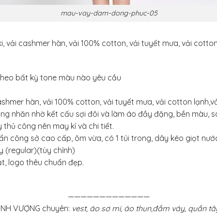
mau-vay-dam-dong-phuc-05
, vải cashmer hàn, vải 100% cotton, vải tuyết mưa, vải cotto
 theo bất kỳ tone màu nào yêu cầu
cashmer hàn, vải 100% cotton, vải tuyết mưa, vải cotton lạnh,v
ng nhăn nhờ kết cấu sợi đôi và làm áo đầy đặng, bền màu, s
 thủ công nên may kỉ và chi tiết.
ẩn công sở cao cấp, ôm vừa, có 1 túi trong, dây kéo giọt nước
 (regular)(tùy chỉnh)
ật, logo thêu chuẩn đẹp.
—————————————
ỊNH VƯỢNG chuyên:
vest, áo sơ mi, áo thun,đầm váy, quần t