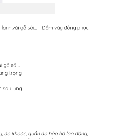
n lạnh,vải gỗ sồi… – Đầm váy đồng phục –
ải gỗ sồi…
ang trọng.
 sau lưng.
ây, áo khoác, quần áo bảo hộ lao động,