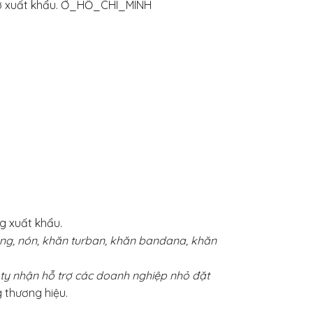
sở xuất khẩu. Ở_HỒ_CHÍ_MINH
g xuất khẩu.
ộng, nón, khăn turban, khăn bandana, khăn
 ty nhận hỗ trợ các doanh nghiệp nhỏ đặt
 thương hiệu.