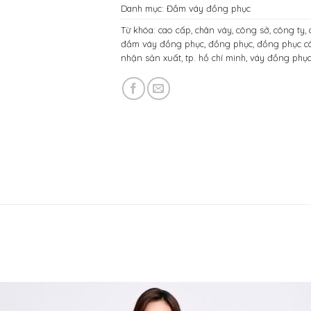
Danh mục:
Đầm váy đồng phục
Từ khóa:
cao cấp
,
chân váy
,
công sở
,
công ty
,
đầm váy đồng phục
,
đồng phục
,
đồng phục c
nhận sản xuất
,
tp. hồ chí minh
,
váy đồng phụ