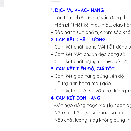
1. DỊCH VỤ KHÁCH HÀNG
– Tận tâm, nhiệt tình tư vấn đúng th
– Miễn phí thiết kế, may mẫu, giao 
– Bảo hành sản phẩm, chăm sóc khá
2. CAM KẾT CHẤT LƯỢNG
– Cam kết chất lượng VẢI TỐT đúng t
– Cam kết MAY chuẩn đẹp công sở
– Cam kết chất lượng in, thêu bền đẹ
3. CAM KẾT TIẾN ĐỘ, GIÁ TỐT
– Cam kết giao hàng đúng tiến độ
– Hỗ trợ đơn hàng may gấp
– Cam kết giá tốt so với chất lượng,
4. CAM KẾT ĐƠN HÀNG
– Đền hợp đồng hoặc May lại toàn b
– Nếu sai chất liệu, sai màu, sai logo
– Nếu chất lượng may không đúng t