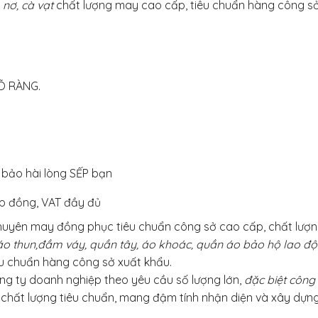
 nơ, cà vạt
chất lượng may cao cấp, tiêu chuẩn hàng công 
Õ RÀNG.
bảo hài lòng SẾP bạn
ợp đồng, VAT đầy đủ
huyên may đồng phục tiêu chuẩn công sở cao cấp, chất lượn
, áo thun,đầm váy, quần tây, áo khoác, quần áo bảo hộ lao đ
êu chuẩn hàng công sở xuất khẩu.
ng ty doanh nghiệp theo yêu cầu số lượng lớn,
đặc biệt công
hất lượng tiêu chuẩn, mang đậm tính nhận diện và xây dựng