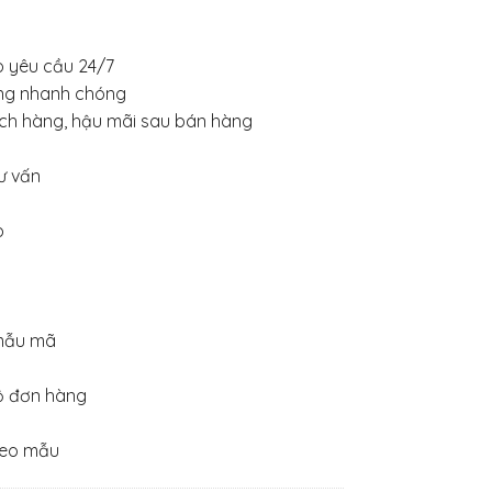
eo yêu cầu 24/7
hàng nhanh chóng
ch hàng, hậu mãi sau bán hàng
ư vấn
p
 mẫu mã
ộ đơn hàng
heo mẫu