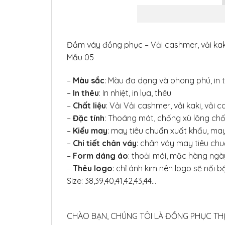
Đầm váy đồng phục – Vải cashmer, vải kaki
Mẫu 05
–
Màu sắc
: Màu đa dạng và phong phú, in
–
In thêu
: In nhiệt, in lụa, thêu
–
Chất liệu
: Vải Vải cashmer, vải kaki, vải 
–
Đặc tính
: Thoáng mát, chống xù lông chố
–
Kiểu may
: may tiêu chuẩn xuất khẩu, may
–
Chi tiết chân váy
: chân váy may tiêu chu
–
Form dáng áo
: thoải mái, mặc hàng ngày
–
Thêu logo
: chỉ ánh kim nên logo sẽ nổi b
Size: 38,39,40,41,42,43,44…
CHÀO BẠN, CHÚNG TÔI LÀ ĐỒNG PHỤC TH