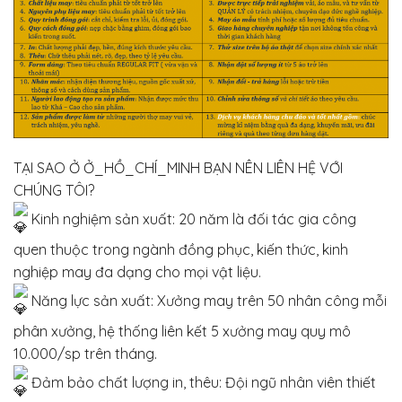
TẠI SAO Ở Ở_HỒ_CHÍ_MINH BẠN NÊN LIÊN HỆ VỚI
CHÚNG TÔI?
Kinh nghiệm sản xuất: 20 năm là đối tác gia công
quen thuộc trong ngành đồng phục, kiến thức, kinh
nghiệp may đa dạng cho mọi vật liệu.
Năng lực sản xuất: Xưởng may trên 50 nhân công mỗi
phân xưởng, hệ thống liên kết 5 xưởng may quy mô
10.000/sp trên tháng.
Đảm bảo chất lượng in, thêu: Đội ngũ nhân viên thiết