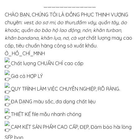
—————————————
CHÀO BẠN, CHÚNG TÔI LÀ ĐỒNG PHỤC THỊNH VƯỢNG
chuyên:
vest, áo sơ mi, áo thun,đầm váy, quần tây, áo
khoác, quần áo bảo hộ lao động, nón, khăn turban,
khăn bandana, khăn lụa, nơ, cà vạt
chất lượng may cao
cấp, tiêu chuẩn hàng công sở xuất khẩu.
Ở_HỒ_CHÍ_MINH
Chất lượng CHUẨN CHỈ cao cấp
Giá cả HỢP LÝ
QUY TRÌNH LÀM VIỆC CHUYÊN NGHIỆP, RÕ RÀNG.
ĐA DẠNG màu sắc, đa dạng chất liệu
THIẾT KẾ file mẫu nhanh chóng
CAM KẾT SẢN PHẨM CAO CẤP, ĐẸP, Đảm bảo hài lòng
SẾP bạn