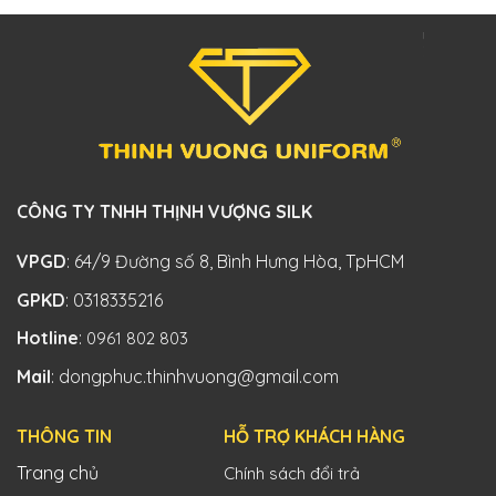
CÔNG TY TNHH THỊNH VƯỢNG SILK
VPGD
: 64/9 Đường số 8, Bình Hưng Hòa, TpHCM
GPKD
: 0318335216
Hotline
:
0961 802 803
Mail
: dongphuc.thinhvuong@gmail.com
THÔNG TIN
HỖ TRỢ KHÁCH HÀNG
Trang chủ
Chính sách đổi trả