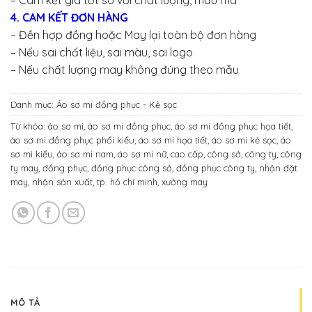
– Cam kết giá tốt so với chất lượng, mẫu mã
4. CAM KẾT ĐƠN HÀNG
– Đền hợp đồng hoặc May lại toàn bộ đơn hàng
– Nếu sai chất liệu, sai màu, sai logo
– Nếu chất lượng may không đúng theo mẫu
Danh mục:
Áo sơ mi đồng phục - Kẻ sọc
Từ khóa:
áo sơ mi
,
áo sơ mi đồng phục
,
áo sơ mi đồng phục họa tiết
,
áo sơ mi đồng phục phối kiểu
,
áo sơ mi họa tiết
,
áo sơ mi kẻ sọc
,
áo
sơ mi kiểu
,
áo sơ mi nam
,
áo sơ mi nữ
,
cao cấp
,
công sở
,
công ty
,
công
ty may
,
đồng phục
,
đồng phục công sở
,
đồng phục công ty
,
nhận đặt
may
,
nhận sản xuất
,
tp. hồ chí minh
,
xưởng may
MÔ TẢ