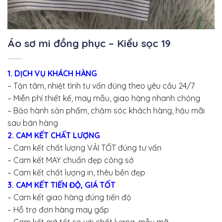
Áo sơ mi đồng phục – Kiểu sọc 19
1. DỊCH VỤ KHÁCH HÀNG
– Tận tâm, nhiệt tình tư vấn đúng theo yêu cầu 24/7
– Miễn phí thiết kế, may mẫu, giao hàng nhanh chóng
– Bảo hành sản phẩm, chăm sóc khách hàng, hậu mãi
sau bán hàng
2. CAM KẾT CHẤT LƯỢNG
– Cam kết chất lượng VẢI TỐT đúng tư vấn
– Cam kết MAY chuẩn đẹp công sở
– Cam kết chất lượng in, thêu bền đẹp
3. CAM KẾT TIẾN ĐỘ, GIÁ TỐT
– Cam kết giao hàng đúng tiến độ
– Hỗ trợ đơn hàng may gấp