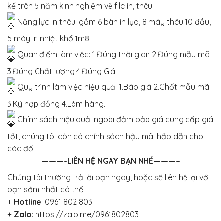
kế trên 5 năm kinh nghiệm vẽ file in, thêu.
Năng lực in thêu: gồm 6 bàn in lụa, 8 máy thêu 10 đầu,
5 máy in nhiệt khổ 1m8.
Quan điểm làm việc: 1.Đúng thời gian 2.Đúng mẫu mã
3.Đúng Chất lượng 4.Đúng Giá.
Quy trình làm việc hiệu quả: 1.Báo giá 2.Chốt mẫu mã
3.Ký hợp đồng 4.Làm hàng.
Chính sách hiệu quả: ngoài đảm bảo giá cung cấp giá
tốt, chúng tôi còn có chính sách hậu mãi hấp dẫn cho
các đối
———-LIÊN HỆ NGAY BẠN NHÉ———–
Chúng tôi thường trả lời bạn ngay, hoặc sẽ liên hệ lại với
bạn sớm nhất có thể
+
Hotline
:
0961 802 803
+
Zalo
:
https://zalo.me/0961802803