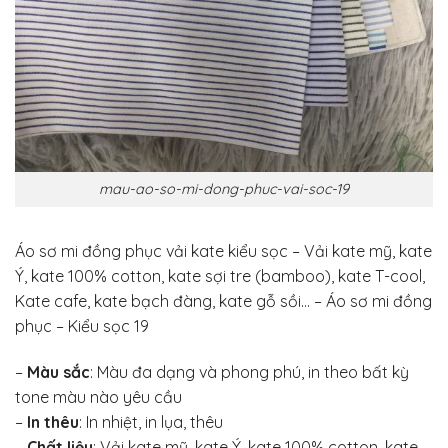
mau-ao-so-mi-dong-phuc-vai-soc-19
Áo sơ mi đồng phục vải kate kiểu sọc – Vải kate mỹ, kate
Ý, kate 100% cotton, kate sợi tre (bamboo), kate T-cool,
Kate cafe, kate bạch đàng, kate gỗ sồi… – Áo sơ mi đồng
phục – Kiểu sọc 19
–
Màu sắc
: Màu đa dạng và phong phú, in theo bất kỳ
tone màu nào yêu cầu
–
In thêu
: In nhiệt, in lụa, thêu
–
Chất liệu
: Vải kate mỹ, kate Ý, kate 100% cotton, kate