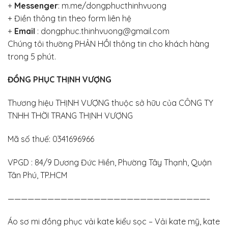
+
Messenger
:
m.me/dongphucthinhvuong
+
Điền thông tin theo form liên hệ
+
Email
: dongphuc.thinhvuong@gmail.com
Chúng tôi thường PHẢN HỒI thông tin cho khách hàng
trong 5 phút.
ĐỒNG PHỤC THỊNH VƯỢNG
Thương hiệu THỊNH VƯỢNG thuộc sở hữu của CÔNG TY
TNHH THỜI TRANG THỊNH VƯỢNG
Mã số thuế: 0341696966
VPGD : 84/9 Dương Đức Hiền, Phường Tây Thạnh, Quận
Tân Phú, TP.HCM
——————————————————————————————–
Áo sơ mi đồng phục vải kate kiểu sọc – Vải kate mỹ, kate