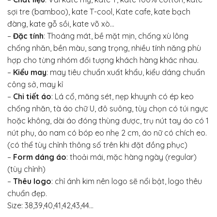
sợi tre (bamboo), kate T-cool, Kate cafe, kate bạch
đàng, kate gỗ sồi, kate võ xò…
–
Đặc tính
: Thoáng mát, bề mặt mịn, chống xù lông
chống nhăn, bền màu, sang trọng, nhiều tính năng phù
hợp cho từng nhóm đối tượng khách hàng khác nhau.
–
Kiểu may
: may tiêu chuẩn xuất khẩu, kiểu dáng chuẩn
công sở, may kỉ
–
Chi tiết áo
: Lá cổ, măng sét, nẹp khuynh có ép keo
chống nhăn, tà áo chữ U, đô suông, tùy chọn có túi ngực
hoặc không, dài áo đóng thùng được, trụ nút tay áo có 1
nút phụ, áo nam có bóp eo nhẹ 2 cm, áo nữ có chích eo.
(có thể tùy chỉnh thông số trên khi đặt đồng phục)
–
Form dáng áo
: thoải mái, mặc hàng ngày (regular)
(tùy chỉnh)
–
Thêu logo
: chỉ ánh kim nên logo sẽ nổi bật, logo thêu
chuẩn đẹp.
Size: 38,39,40,41,42,43,44…