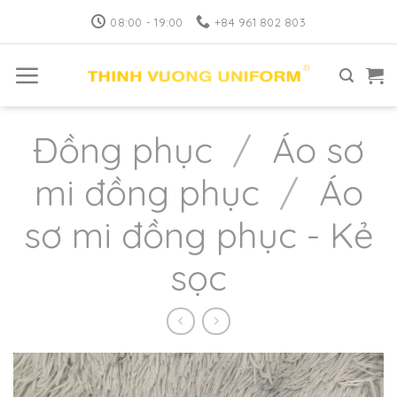
Skip
08:00 - 19:00
+84 961 802 803
to
content
Đồng phục
/
Áo sơ
mi đồng phục
/
Áo
sơ mi đồng phục - Kẻ
sọc