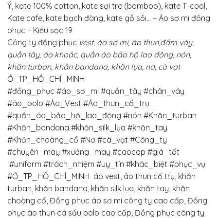
Ý, kate 100% cotton, kate sợi tre (bamboo), kate T-cool,
Kate cafe, kate bạch đàng, kate gỗ sồi… – Áo sơ mi đồng
phục – Kiểu sọc 19
Công ty đồng phục
vest, áo sơ mi, áo thun,đầm váy,
quần tây, áo khoác, quần áo bảo hộ lao động, nón,
khăn turban, khăn bandana, khăn lụa, nơ, cà vạt
Ở_TP_HỒ_CHÍ_MINH
#đồng_phục
#áo_sơ_mi
#quần_tây
#chân_váy
#áo_polo #Áo_Vest #Áo_thun_cổ_trụ
#quần_áo_bảo_hộ_lao_động #nón #Khăn_turban
#Khăn_bandana #khăn_silk_lụa #khăn_tay
#Khăn_choàng_cổ
#Nơ #cà_vạt
#Công_ty
#chuyên_may
#xưởng_may
#caocap
#giá_tốt
#uniform
#trách_nhiệm
#uy_tín
#khác_biệt
#phục_vụ
#Ở_TP_HỒ_CHÍ_MINH
áo vest, áo thun cổ trụ, khăn
turban, khăn bandana, khăn silk lụa, khăn tay, khăn
choàng cổ, Đồng phục áo sơ mi công ty cao cấp, Đồng
phục áo thun cá sấu polo cao cấp, Đồng phục công ty