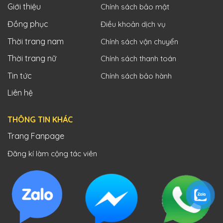
Giới thiệu
Chính sách bảo mật
Đồng phục
Điều khoản dịch vụ
Thời trang nam
Chính sách vận chuyển
Thời trang nữ
Chính sách thanh toán
Tin tức
Chính sách bảo hành
Liên hệ
THÔNG TIN KHÁC
Trang Fanpage
Đăng kí làm cộng tác viên