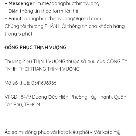
+
Messenger
:
m.me/dongphucthinhvuong
+
Điền thông tin theo form liên hệ
+
Email
: dongphuc.thinhvuong@gmail.com
Chúng tôi thường PHẢN HỒI thông tin cho khách hàng
trong 5 phút.
ĐỒNG PHỤC THỊNH VƯỢNG
Thương hiệu THỊNH VƯỢNG thuộc sở hữu của CÔNG TY
TNHH THỜI TRANG THỊNH VƯỢNG
Mã số thuế: 0341696966
VPGD : 84/9 Dương Đức Hiền, Phường Tây Thạnh, Quận
Tân Phú, TP.HCM
——————————————————————————————–
Áo sơ mi đồng phục vải kate kiểu phối – Vải kate mỹ,