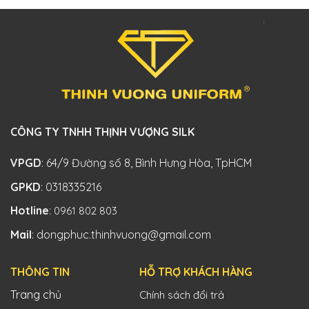
CÔNG TY TNHH THỊNH VƯỢNG SILK
VPGD
: 64/9 Đường số 8, Bình Hưng Hòa, TpHCM
GPKD
: 0318335216
Hotline
:
0961 802 803
Mail
: dongphuc.thinhvuong@gmail.com
THÔNG TIN
HỖ TRỢ KHÁCH HÀNG
Trang chủ
Chính sách đổi trả