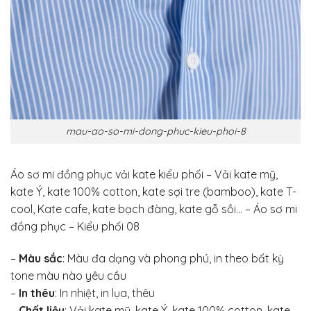
mau-ao-so-mi-dong-phuc-kieu-phoi-8
Áo sơ mi đồng phục vải kate kiểu phối – Vải kate mỹ,
kate Ý, kate 100% cotton, kate sợi tre (bamboo), kate T-
cool, Kate cafe, kate bạch đàng, kate gỗ sồi… – Áo sơ mi
đồng phục – Kiểu phối 08
–
Màu sắc
: Màu đa dạng và phong phú, in theo bất kỳ
tone màu nào yêu cầu
–
In thêu
: In nhiệt, in lụa, thêu
–
Chất liệu
: Vải kate mỹ, kate Ý, kate 100% cotton, kate