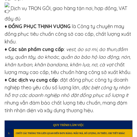
Dịch vụ TRỌN GÓI, giao hàng tận nơi, hợp đồng, VAT
đầy đủ
♦
ĐỒNG PHỤC THỊNH VƯỢNG
là Công ty chuyên may
đồng phục tiêu chuẩn công sở cao cấp, chất lượng xuất
khẩu.
♦
Các sản phẩm cung cấp
:
vest, áo sơ mi, áo thun,đầm
váy, quần tây, áo khoác, quần áo bảo hộ lao động, nón,
khăn turban, khăn bandana, khăn lụa, nơ, cà vạt
chất
lượng may cao cấp, tiêu chuẩn hàng công sở xuất khẩu.
♦
Các dịch vụ cung cấp
: đặt đồng phục công ty doanh
nghiệp theo yêu cầu số lượng lớn,
đặc biệt công ty nhận
hỗ trợ các doanh nghiệp nhỏ đặt đồng phục số lượng ít
nhưng vẫn đảm bảo chất lượng tiêu chuẩn, mang đậm
tính nhận diện và xây dựng thương hiệu.