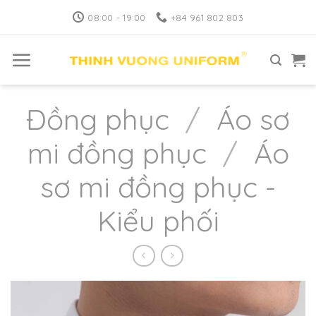
Skip
08:00 - 19:00
+84 961 802 803
to
content
Đồng phục
/
Áo sơ
mi đồng phục
/
Áo
sơ mi đồng phục -
Kiểu phối