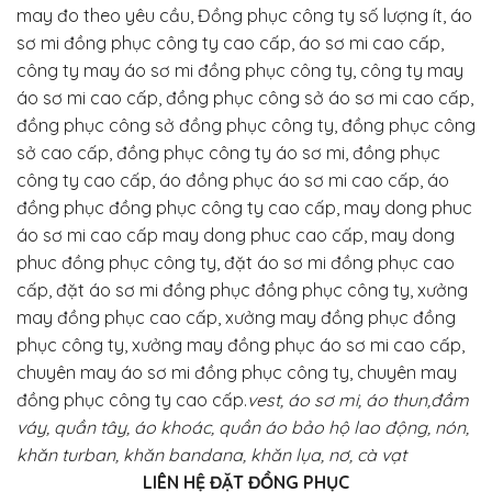
may đo theo yêu cầu, Đồng phục công ty số lượng ít, áo
sơ mi đồng phục công ty cao cấp, áo sơ mi cao cấp,
công ty may áo sơ mi đồng phục công ty, công ty may
áo sơ mi cao cấp, đồng phục công sở áo sơ mi cao cấp,
đồng phục công sở đồng phục công ty, đồng phục công
sở cao cấp, đồng phục công ty áo sơ mi, đồng phục
công ty cao cấp, áo đồng phục áo sơ mi cao cấp, áo
đồng phục đồng phục công ty cao cấp, may dong phuc
áo sơ mi cao cấp may dong phuc cao cấp, may dong
phuc đồng phục công ty, đặt áo sơ mi đồng phục cao
cấp, đặt áo sơ mi đồng phục đồng phục công ty, xưởng
may đồng phục cao cấp, xưởng may đồng phục đồng
phục công ty, xưởng may đồng phục áo sơ mi cao cấp,
chuyên may áo sơ mi đồng phục công ty, chuyên may
đồng phục công ty cao cấp.
vest, áo sơ mi, áo thun,đầm
váy, quần tây, áo khoác, quần áo bảo hộ lao động, nón,
khăn turban, khăn bandana, khăn lụa, nơ, cà vạt
LIÊN HỆ ĐẶT ĐỒNG PHỤC