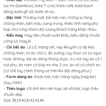
sợi tre (bamboo), kate T-cool, Kate cafe, kate bạch
đàng, kate gỗ sồi, kate võ xò…
–
Đặc tính
: Thoáng mát, bề mặt mịn, chống xù lông
chống nhăn, bền màu, sang trọng, nhiều tính năng phù
hợp cho từng nhóm đối tượng khách hàng khác nhau.
–
Kiểu may
: may tiêu chuẩn xuất khẩu, kiểu dáng chuẩn
công sở, may kỉ
–
Chi tiết áo
: Lá cổ, măng sét, nẹp khuynh có ép keo
chống nhăn, tà áo chữ U, đô suông, tùy chọn có túi ngực
hoặc không, dài áo đóng thùng được, trụ nút tay áo có 1
nút phụ, áo nam có bóp eo nhẹ 2 cm, áo nữ có chích eo.
(có thể tùy chỉnh thông số trên khi đặt đồng phục)
–
Form dáng áo
: thoải mái, mặc hàng ngày (regular)
(tùy chỉnh)
–
Thêu logo
: chỉ ánh kim nên logo sẽ nổi bật, logo thêu
chuẩn đẹp.
Size: 38,39,40,41,42,43,44…