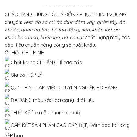
—————————————
CHÀO BẠN, CHÚNG TÔI LÀ ĐỒNG PHỤC THỊNH VƯỢNG
chuyên:
vest, áo sơ mi, áo thun,đầm váy, quần tây, áo
khoác, quần áo bảo hộ lao động, nón, khăn turban,
khăn bandana, khăn lụa, nơ, cà vạt
chất lượng may cao
cấp, tiêu chuẩn hàng công sở xuất khẩu.
Ở_HỒ_CHÍ_MINH
Chất lượng CHUẨN CHỈ cao cấp
Giá cả HỢP LÝ
QUY TRÌNH LÀM VIỆC CHUYÊN NGHIỆP, RÕ RÀNG.
ĐA DẠNG màu sắc, đa dạng chất liệu
THIẾT KẾ file mẫu nhanh chóng
CAM KẾT SẢN PHẨM CAO CẤP, ĐẸP, Đảm bảo hài lòng
SẾP bạn