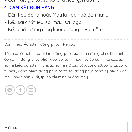
– Cam kết giá tốt so với chất lượng, mẫu mã
4. CAM KẾT ĐƠN HÀNG
– Đền hợp đồng hoặc May lại toàn bộ đơn hàng
– Nếu sai chất liệu, sai màu, sai logo
– Nếu chất lượng may không đúng theo mẫu
Danh mục:
Áo sơ mi đồng phục - Kẻ sọc
Từ khóa:
áo sơ mi
,
áo sơ mi đồng phục
,
áo sơ mi đồng phục họa tiết
,
áo sơ mi đồng phục phối kiểu
,
áo sơ mi họa tiết
,
áo sơ mi kẻ sọc
,
áo
sơ mi kiểu
,
áo sơ mi nam
,
áo sơ mi nữ
,
cao cấp
,
công sở
,
công ty
,
công
ty may
,
đồng phục
,
đồng phục công sở
,
đồng phục công ty
,
nhận đặt
may
,
nhận sản xuất
,
tp. hồ chí minh
,
xưởng may
MÔ TẢ