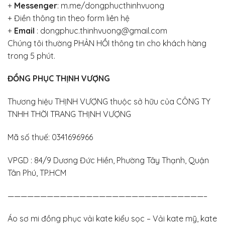
+
Messenger
:
m.me/dongphucthinhvuong
+
Điền thông tin theo form liên hệ
+
Email
: dongphuc.thinhvuong@gmail.com
Chúng tôi thường PHẢN HỒI thông tin cho khách hàng
trong 5 phút.
ĐỒNG PHỤC THỊNH VƯỢNG
Thương hiệu THỊNH VƯỢNG thuộc sở hữu của CÔNG TY
TNHH THỜI TRANG THỊNH VƯỢNG
Mã số thuế: 0341696966
VPGD : 84/9 Dương Đức Hiền, Phường Tây Thạnh, Quận
Tân Phú, TP.HCM
——————————————————————————————–
Áo sơ mi đồng phục vải kate kiểu sọc – Vải kate mỹ, kate