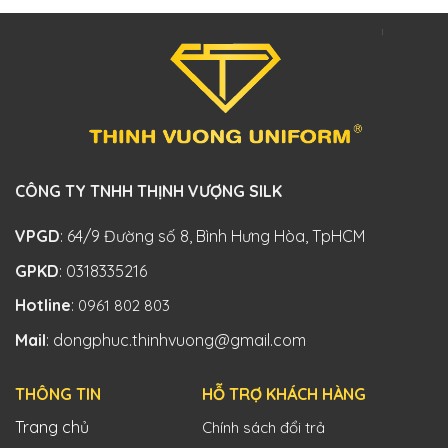
CÔNG TY TNHH THỊNH VƯỢNG SILK
VPGD
: 64/9 Đường số 8, Bình Hưng Hòa, TpHCM
GPKD
: 0318335216
Hotline
:
0961 802 803
Mail
: dongphuc.thinhvuong@gmail.com
THÔNG TIN
HỖ TRỢ KHÁCH HÀNG
Trang chủ
Chính sách đổi trả