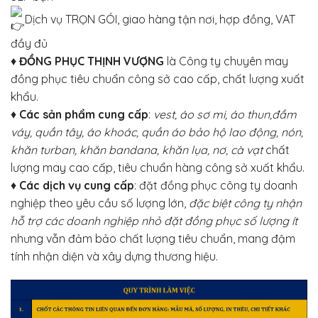
Dịch vụ TRỌN GÓI, giao hàng tận nơi, hợp đồng, VAT
đầy đủ
♦
ĐỒNG PHỤC THỊNH VƯỢNG
là Công ty chuyên may
đồng phục tiêu chuẩn công sở cao cấp, chất lượng xuất
khẩu.
♦
Các sản phẩm cung cấp
:
vest, áo sơ mi, áo thun,đầm
váy, quần tây, áo khoác, quần áo bảo hộ lao động, nón,
khăn turban, khăn bandana, khăn lụa, nơ, cà vạt
chất
lượng may cao cấp, tiêu chuẩn hàng công sở xuất khẩu.
♦
Các dịch vụ cung cấp
: đặt đồng phục công ty doanh
nghiệp theo yêu cầu số lượng lớn,
đặc biệt công ty nhận
hỗ trợ các doanh nghiệp nhỏ đặt đồng phục số lượng ít
nhưng vẫn đảm bảo chất lượng tiêu chuẩn, mang đậm
tính nhận diện và xây dựng thương hiệu.