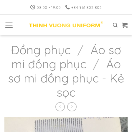
Skip
08:00 - 19:00
+84 961 802 803
to
content
Đồng phục
/
Áo sơ
mi đồng phục
/
Áo
sơ mi đồng phục - Kẻ
sọc