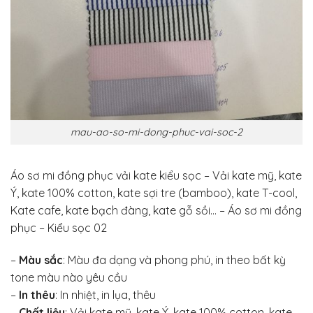
mau-ao-so-mi-dong-phuc-vai-soc-2
Áo sơ mi đồng phục vải kate kiểu sọc – Vải kate mỹ, kate
Ý, kate 100% cotton, kate sợi tre (bamboo), kate T-cool,
Kate cafe, kate bạch đàng, kate gỗ sồi… – Áo sơ mi đồng
phục – Kiểu sọc 02
–
Màu sắc
: Màu đa dạng và phong phú, in theo bất kỳ
tone màu nào yêu cầu
–
In thêu
: In nhiệt, in lụa, thêu
–
Chất liệu
: Vải kate mỹ, kate Ý, kate 100% cotton, kate