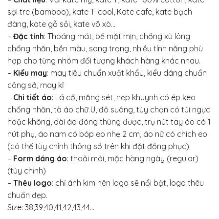
sợi tre (bamboo), kate T-cool, Kate cafe, kate bạch
đàng, kate gỗ sồi, kate võ xò…
–
Đặc tính
: Thoáng mát, bề mặt mịn, chống xù lông
chống nhăn, bền màu, sang trọng, nhiều tính năng phù
hợp cho từng nhóm đối tượng khách hàng khác nhau.
–
Kiểu may
: may tiêu chuẩn xuất khẩu, kiểu dáng chuẩn
công sở, may kỉ
–
Chi tiết áo
: Lá cổ, măng sét, nẹp khuynh có ép keo
chống nhăn, tà áo chữ U, đô suông, tùy chọn có túi ngực
hoặc không, dài áo đóng thùng được, trụ nút tay áo có 1
nút phụ, áo nam có bóp eo nhẹ 2 cm, áo nữ có chích eo.
(có thể tùy chỉnh thông số trên khi đặt đồng phục)
–
Form dáng áo
: thoải mái, mặc hàng ngày (regular)
(tùy chỉnh)
–
Thêu logo
: chỉ ánh kim nên logo sẽ nổi bật, logo thêu
chuẩn đẹp.
Size: 38,39,40,41,42,43,44…