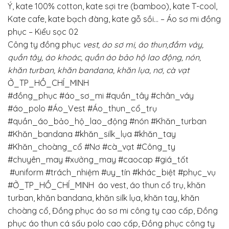
Ý, kate 100% cotton, kate sợi tre (bamboo), kate T-cool,
Kate cafe, kate bạch đàng, kate gỗ sồi… – Áo sơ mi đồng
phục – Kiểu sọc 02
Công ty đồng phục
vest, áo sơ mi, áo thun,đầm váy,
quần tây, áo khoác, quần áo bảo hộ lao động, nón,
khăn turban, khăn bandana, khăn lụa, nơ, cà vạt
Ở_TP_HỒ_CHÍ_MINH
#đồng_phục
#áo_sơ_mi
#quần_tây
#chân_váy
#áo_polo #Áo_Vest #Áo_thun_cổ_trụ
#quần_áo_bảo_hộ_lao_động #nón #Khăn_turban
#Khăn_bandana #khăn_silk_lụa #khăn_tay
#Khăn_choàng_cổ
#Nơ #cà_vạt
#Công_ty
#chuyên_may
#xưởng_may
#caocap
#giá_tốt
#uniform
#trách_nhiệm
#uy_tín
#khác_biệt
#phục_vụ
#Ở_TP_HỒ_CHÍ_MINH
áo vest, áo thun cổ trụ, khăn
turban, khăn bandana, khăn silk lụa, khăn tay, khăn
choàng cổ, Đồng phục áo sơ mi công ty cao cấp, Đồng
phục áo thun cá sấu polo cao cấp, Đồng phục công ty