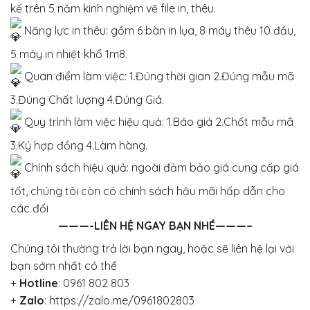
kế trên 5 năm kinh nghiệm vẽ file in, thêu.
Năng lực in thêu: gồm 6 bàn in lụa, 8 máy thêu 10 đầu,
5 máy in nhiệt khổ 1m8.
Quan điểm làm việc: 1.Đúng thời gian 2.Đúng mẫu mã
3.Đúng Chất lượng 4.Đúng Giá.
Quy trình làm việc hiệu quả: 1.Báo giá 2.Chốt mẫu mã
3.Ký hợp đồng 4.Làm hàng.
Chính sách hiệu quả: ngoài đảm bảo giá cung cấp giá
tốt, chúng tôi còn có chính sách hậu mãi hấp dẫn cho
các đối
———-LIÊN HỆ NGAY BẠN NHÉ———–
Chúng tôi thường trả lời bạn ngay, hoặc sẽ liên hệ lại với
bạn sớm nhất có thể
+
Hotline
:
0961 802 803
+
Zalo
:
https://zalo.me/0961802803