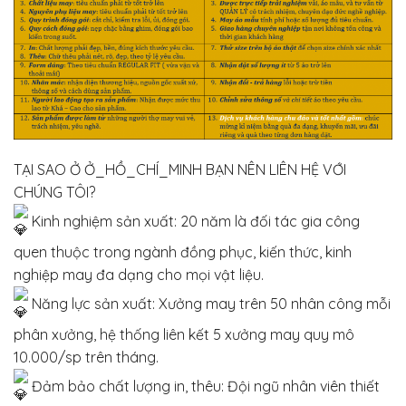
TẠI SAO Ở Ở_HỒ_CHÍ_MINH BẠN NÊN LIÊN HỆ VỚI
CHÚNG TÔI?
Kinh nghiệm sản xuất: 20 năm là đối tác gia công
quen thuộc trong ngành đồng phục, kiến thức, kinh
nghiệp may đa dạng cho mọi vật liệu.
Năng lực sản xuất: Xưởng may trên 50 nhân công mỗi
phân xưởng, hệ thống liên kết 5 xưởng may quy mô
10.000/sp trên tháng.
Đảm bảo chất lượng in, thêu: Đội ngũ nhân viên thiết