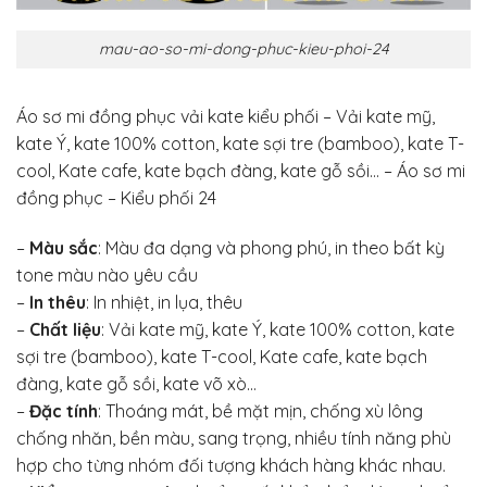
mau-ao-so-mi-dong-phuc-kieu-phoi-24
Áo sơ mi đồng phục vải kate kiểu phối – Vải kate mỹ,
kate Ý, kate 100% cotton, kate sợi tre (bamboo), kate T-
cool, Kate cafe, kate bạch đàng, kate gỗ sồi… – Áo sơ mi
đồng phục – Kiểu phối 24
–
Màu sắc
: Màu đa dạng và phong phú, in theo bất kỳ
tone màu nào yêu cầu
–
In thêu
: In nhiệt, in lụa, thêu
–
Chất liệu
: Vải kate mỹ, kate Ý, kate 100% cotton, kate
sợi tre (bamboo), kate T-cool, Kate cafe, kate bạch
đàng, kate gỗ sồi, kate võ xò…
–
Đặc tính
: Thoáng mát, bề mặt mịn, chống xù lông
chống nhăn, bền màu, sang trọng, nhiều tính năng phù
hợp cho từng nhóm đối tượng khách hàng khác nhau.