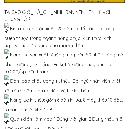
TẠI SAO Ở Ở_HỒ_CHÍ_MINH BẠN NÊN LIÊN HỆ VỚI
CHÚNG TÔI?
Kinh nghiệm sản xuất: 20 năm là đối tác gia công
quen thuộc trong ngành đồng phục, kiến thức, kinh
nghiệp may đa dạng cho mọi vật liệu.
Năng lực sản xuất: Xưởng may trên 50 nhân công mỗi
phân xưởng, hệ thống liên kết 5 xưởng may quy mô
10.000/sp trên tháng.
Đảm bảo chất lượng in, thêu: Đội ngũ nhân viên thiết
kế trên 5 năm kinh nghiệm vẽ file in, thêu.
Năng lực in thêu: gồm 6 bàn in lụa, 8 máy thêu 10 đầu,
5 máy in nhiệt khổ 1m8.
Quan điểm làm việc: 1.Đúng thời gian 2.Đúng mẫu mã
3.Đúng Chất lượng 4.Đúng Giá.