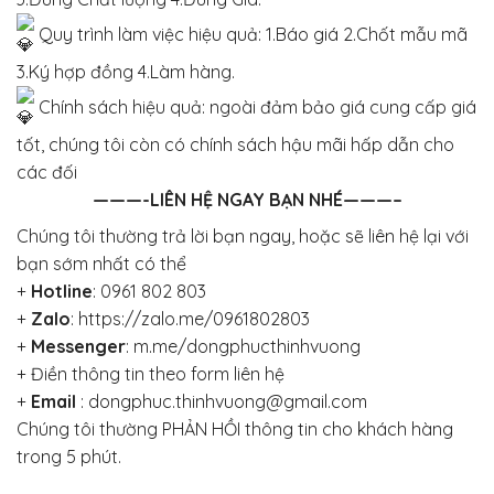
Quy trình làm việc hiệu quả: 1.Báo giá 2.Chốt mẫu mã
3.Ký hợp đồng 4.Làm hàng.
Chính sách hiệu quả: ngoài đảm bảo giá cung cấp giá
tốt, chúng tôi còn có chính sách hậu mãi hấp dẫn cho
các đối
———-LIÊN HỆ NGAY BẠN NHÉ———–
Chúng tôi thường trả lời bạn ngay, hoặc sẽ liên hệ lại với
bạn sớm nhất có thể
+
Hotline
:
0961 802 803
+
Zalo
:
https://zalo.me/0961802803
+
Messenger
:
m.me/dongphucthinhvuong
+
Điền thông tin theo form liên hệ
+
Email
: dongphuc.thinhvuong@gmail.com
Chúng tôi thường PHẢN HỒI thông tin cho khách hàng
trong 5 phút.