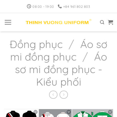
Skip
08:00 - 19:00
+84 961 802 803
to
content
Đồng phục
/
Áo sơ
mi đồng phục
/
Áo
sơ mi đồng phục -
Kiểu phối