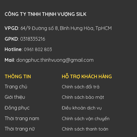
CÔNG TY TNHH THỊNH VƯỢNG SILK
VPGD
: 64/9 Đường số 8, Bình Hưng Hòa, TpHCM
GPKD
: 0318335216
Hotline
:
0961 802 803
Mail
: dongphuc.thinhvuong@gmail.com
THÔNG TIN
HỖ TRỢ KHÁCH HÀNG
Trang chủ
Chính sách đổi trả
Giới thiệu
Chính sách bảo mật
Đồng phục
Điều khoản dịch vụ
Thời trang nam
Chính sách vận chuyển
Thời trang nữ
Chính sách thanh toán