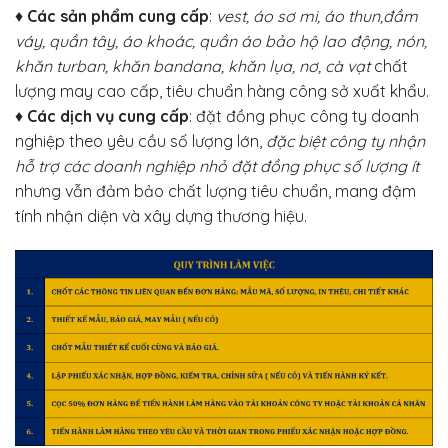
♦
Các sản phẩm cung cấp
:
vest, áo sơ mi, áo thun,đầm
váy, quần tây, áo khoác, quần áo bảo hộ lao động, nón,
khăn turban, khăn bandana, khăn lụa, nơ, cà vạt
chất
lượng may cao cấp, tiêu chuẩn hàng công sở xuất khẩu.
♦
Các dịch vụ cung cấp
: đặt đồng phục công ty doanh
nghiệp theo yêu cầu số lượng lớn,
đặc biệt công ty nhận
hỗ trợ các doanh nghiệp nhỏ đặt đồng phục số lượng ít
nhưng vẫn đảm bảo chất lượng tiêu chuẩn, mang đậm
tính nhận diện và xây dựng thương hiệu.