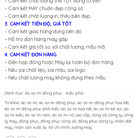
– Cam kết chất lượng VẢI TỐT đúng tư vấn
– Cam kết MAY chuẩn đẹp công sở
– Cam kết chất lượng in, thêu bền đẹp
3. CAM KẾT TIẾN ĐỘ, GIÁ TỐT
– Cam kết giao hàng đúng tiến độ
– Hỗ trợ đơn hàng may gấp
– Cam kết giá tốt so với chất lượng, mẫu mã
4. CAM KẾT ĐƠN HÀNG
– Đền hợp đồng hoặc May lại toàn bộ đơn hàng
– Nếu sai chất liệu, sai màu, sai logo
– Nếu chất lượng may không đúng theo mẫu
Danh mục:
Áo sơ mi đồng phục - Kiểu phối
Từ khóa:
áo sơ mi
,
áo sơ mi đồng phục
,
áo sơ mi đồng phục họa tiết
,
áo sơ mi đồng phục phối kiểu
,
áo sơ mi họa tiết
,
áo sơ mi kẻ sọc
,
áo
sơ mi kiểu
,
áo sơ mi nam
,
áo sơ mi nữ
,
cao cấp
,
công sở
,
công ty
,
công
ty may
,
đồng phục
,
đồng phục công sở
,
đồng phục công ty
,
nhận đặt
may
,
nhận sản xuất
,
tp. hồ chí minh
,
xưởng may