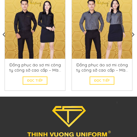
Đồng phục áo sơ mi công
Đồng phục áo sơ mi công
ty công sở cao cấp – Màu
ty công sở cao cấp – Màu
đen 15
xám chì đậm 22
ĐỌC TIẾP
ĐỌC TIẾP