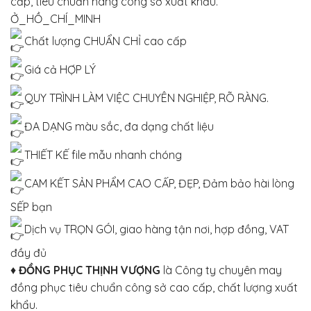
cấp, tiêu chuẩn hàng công sở xuất khẩu.
Ở_HỒ_CHÍ_MINH
Chất lượng CHUẨN CHỈ cao cấp
Giá cả HỢP LÝ
QUY TRÌNH LÀM VIỆC CHUYÊN NGHIỆP, RÕ RÀNG.
ĐA DẠNG màu sắc, đa dạng chất liệu
THIẾT KẾ file mẫu nhanh chóng
CAM KẾT SẢN PHẨM CAO CẤP, ĐẸP, Đảm bảo hài lòng
SẾP bạn
Dịch vụ TRỌN GÓI, giao hàng tận nơi, hợp đồng, VAT
đầy đủ
♦
ĐỒNG PHỤC THỊNH VƯỢNG
là Công ty chuyên may
đồng phục tiêu chuẩn công sở cao cấp, chất lượng xuất
khẩu.