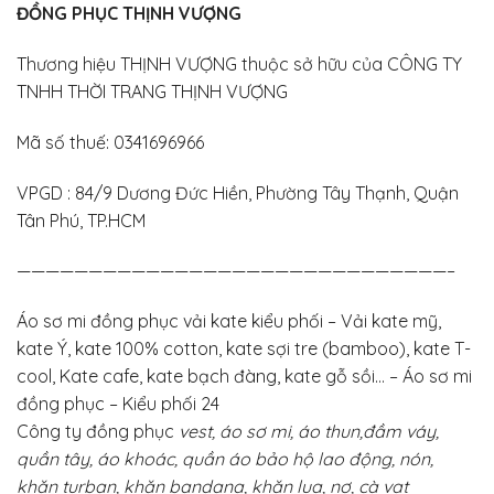
ĐỒNG PHỤC THỊNH VƯỢNG
Thương hiệu THỊNH VƯỢNG thuộc sở hữu của CÔNG TY
TNHH THỜI TRANG THỊNH VƯỢNG
Mã số thuế: 0341696966
VPGD : 84/9 Dương Đức Hiền, Phường Tây Thạnh, Quận
Tân Phú, TP.HCM
——————————————————————————————–
Áo sơ mi đồng phục vải kate kiểu phối – Vải kate mỹ,
kate Ý, kate 100% cotton, kate sợi tre (bamboo), kate T-
cool, Kate cafe, kate bạch đàng, kate gỗ sồi… – Áo sơ mi
đồng phục – Kiểu phối 24
Công ty đồng phục
vest, áo sơ mi, áo thun,đầm váy,
quần tây, áo khoác, quần áo bảo hộ lao động, nón,
khăn turban, khăn bandana, khăn lụa, nơ, cà vạt