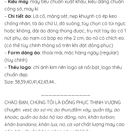
–
Kiểu may
: may tiêu chuẩn xuất khẩu, kiểu dáng chuẩn
công sở, may kỉ
–
Chi tiết áo
: Lá cổ, măng sét, nẹp khuynh có ép keo
chống nhăn, tà áo chữ U, đô suông, tùy chọn có túi ngực
hoặc không, dài áo đóng thùng được, trụ nút tay áo có 1
nút phụ, áo nam có bóp eo nhẹ 2 cm, áo nữ có chích eo.
(có thể tùy chỉnh thông số trên khi đặt đồng phục)
–
Form dáng áo
: thoải mái, mặc hàng ngày (regular)
(tùy chỉnh)
–
Thêu logo
: chỉ ánh kim nên logo sẽ nổi bật, logo thêu
chuẩn đẹp.
Size: 38,39,40,41,42,43,44…
—————————————
CHÀO BẠN, CHÚNG TÔI LÀ ĐỒNG PHỤC THỊNH VƯỢNG
chuyên:
vest, áo sơ mi, áo thun,đầm váy, quần tây, áo
khoác, quần áo bảo hộ lao động, nón, khăn turban,
khăn bandana, khăn lụa, nơ, cà vạt
chất lượng may cao