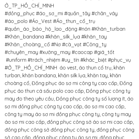
Ở_TP_HỒ_CHÍ_MINH
#đồng_phục
#áo_sơ_mi
#quần_tây
#chân_váy
#áo_polo #Áo_Vest #Áo_thun_cổ_trụ
#quần_áo_bảo_hộ_lao_động #nón #Khăn_turban
#Khăn_bandana #khăn_silk_lụa #khăn_tay
#Khăn_choàng_cổ
#Nơ #cà_vạt
#Công_ty
#chuyên_may
#xưởng_may
#caocap
#giá_tốt
#uniform
#trách_nhiệm
#uy_tín
#khác_biệt
#phục_vụ
#Ở_TP_HỒ_CHÍ_MINH
áo vest, áo thun cổ trụ, khăn
turban, khăn bandana, khăn silk lụa, khăn tay, khăn
choàng cổ, Đồng phục áo sơ mi công ty cao cấp, Đồng
phục áo thun cá sấu polo cao cấp, Đồng phục công ty
may đo theo yêu cầu, Đồng phục công ty số lượng ít, áo
sơ mi đồng phục công ty cao cấp, áo sơ mi cao cấp,
công ty may áo sơ mi đồng phục công ty, công ty may
áo sơ mi cao cấp, đồng phục công sở áo sơ mi cao cấp,
đồng phục công sở đồng phục công ty, đồng phục công
sở cao cấp, đồng phục công ty áo sơ mi, đồng phục