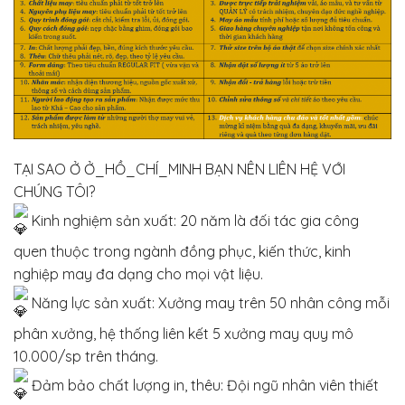
TẠI SAO Ở Ở_HỒ_CHÍ_MINH BẠN NÊN LIÊN HỆ VỚI
CHÚNG TÔI?
Kinh nghiệm sản xuất: 20 năm là đối tác gia công
quen thuộc trong ngành đồng phục, kiến thức, kinh
nghiệp may đa dạng cho mọi vật liệu.
Năng lực sản xuất: Xưởng may trên 50 nhân công mỗi
phân xưởng, hệ thống liên kết 5 xưởng may quy mô
10.000/sp trên tháng.
Đảm bảo chất lượng in, thêu: Đội ngũ nhân viên thiết