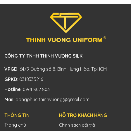
CÔNG TY TNHH THỊNH VƯỢNG SILK
VPGD
: 64/9 Đường số 8, Bình Hưng Hòa, TpHCM
GPKD
: 0318335216
Hotline
:
0961 802 803
Mail
: dongphuc.thinhvuong@gmail.com
THÔNG TIN
HỖ TRỢ KHÁCH HÀNG
Trang chủ
Chính sách đổi trả