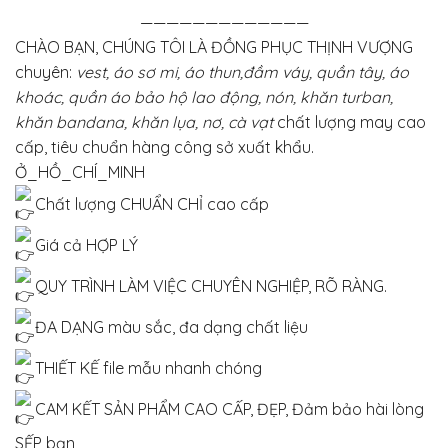
—————————————
CHÀO BẠN, CHÚNG TÔI LÀ ĐỒNG PHỤC THỊNH VƯỢNG
chuyên:
vest, áo sơ mi, áo thun,đầm váy, quần tây, áo
khoác, quần áo bảo hộ lao động, nón, khăn turban,
khăn bandana, khăn lụa, nơ, cà vạt
chất lượng may cao
cấp, tiêu chuẩn hàng công sở xuất khẩu.
Ở_HỒ_CHÍ_MINH
Chất lượng CHUẨN CHỈ cao cấp
Giá cả HỢP LÝ
QUY TRÌNH LÀM VIỆC CHUYÊN NGHIỆP, RÕ RÀNG.
ĐA DẠNG màu sắc, đa dạng chất liệu
THIẾT KẾ file mẫu nhanh chóng
CAM KẾT SẢN PHẨM CAO CẤP, ĐẸP, Đảm bảo hài lòng
SẾP bạn