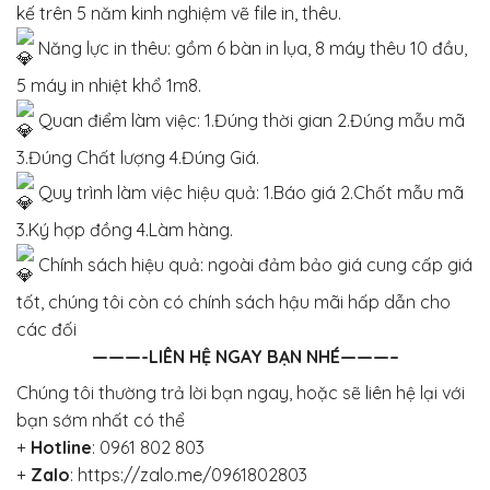
kế trên 5 năm kinh nghiệm vẽ file in, thêu.
Năng lực in thêu: gồm 6 bàn in lụa, 8 máy thêu 10 đầu,
5 máy in nhiệt khổ 1m8.
Quan điểm làm việc: 1.Đúng thời gian 2.Đúng mẫu mã
3.Đúng Chất lượng 4.Đúng Giá.
Quy trình làm việc hiệu quả: 1.Báo giá 2.Chốt mẫu mã
3.Ký hợp đồng 4.Làm hàng.
Chính sách hiệu quả: ngoài đảm bảo giá cung cấp giá
tốt, chúng tôi còn có chính sách hậu mãi hấp dẫn cho
các đối
———-LIÊN HỆ NGAY BẠN NHÉ———–
Chúng tôi thường trả lời bạn ngay, hoặc sẽ liên hệ lại với
bạn sớm nhất có thể
+
Hotline
:
0961 802 803
+
Zalo
:
https://zalo.me/0961802803