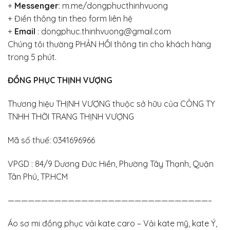
+
Messenger
:
m.me/dongphucthinhvuong
+
Điền thông tin theo form liên hệ
+
Email
: dongphuc.thinhvuong@gmail.com
Chúng tôi thường PHẢN HỒI thông tin cho khách hàng
trong 5 phút.
ĐỒNG PHỤC THỊNH VƯỢNG
Thương hiệu THỊNH VƯỢNG thuộc sở hữu của CÔNG TY
TNHH THỜI TRANG THỊNH VƯỢNG
Mã số thuế: 0341696966
VPGD : 84/9 Dương Đức Hiền, Phường Tây Thạnh, Quận
Tân Phú, TP.HCM
——————————————————————————————–
Áo sơ mi đồng phục vải kate caro – Vải kate mỹ, kate Ý,