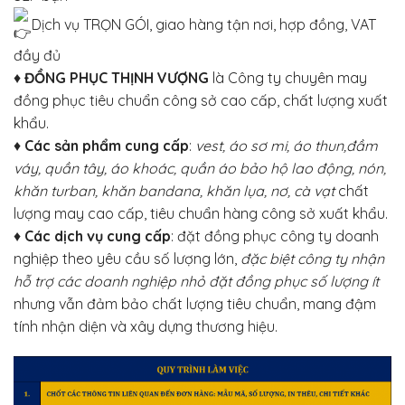
Dịch vụ TRỌN GÓI, giao hàng tận nơi, hợp đồng, VAT
đầy đủ
♦
ĐỒNG PHỤC THỊNH VƯỢNG
là Công ty chuyên may
đồng phục tiêu chuẩn công sở cao cấp, chất lượng xuất
khẩu.
♦
Các sản phẩm cung cấp
:
vest, áo sơ mi, áo thun,đầm
váy, quần tây, áo khoác, quần áo bảo hộ lao động, nón,
khăn turban, khăn bandana, khăn lụa, nơ, cà vạt
chất
lượng may cao cấp, tiêu chuẩn hàng công sở xuất khẩu.
♦
Các dịch vụ cung cấp
: đặt đồng phục công ty doanh
nghiệp theo yêu cầu số lượng lớn,
đặc biệt công ty nhận
hỗ trợ các doanh nghiệp nhỏ đặt đồng phục số lượng ít
nhưng vẫn đảm bảo chất lượng tiêu chuẩn, mang đậm
tính nhận diện và xây dựng thương hiệu.