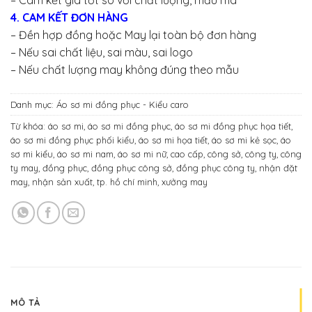
– Cam kết giá tốt so với chất lượng, mẫu mã
4. CAM KẾT ĐƠN HÀNG
– Đền hợp đồng hoặc May lại toàn bộ đơn hàng
– Nếu sai chất liệu, sai màu, sai logo
– Nếu chất lượng may không đúng theo mẫu
Danh mục:
Áo sơ mi đồng phục - Kiểu caro
Từ khóa:
áo sơ mi
,
áo sơ mi đồng phục
,
áo sơ mi đồng phục họa tiết
,
áo sơ mi đồng phục phối kiểu
,
áo sơ mi họa tiết
,
áo sơ mi kẻ sọc
,
áo
sơ mi kiểu
,
áo sơ mi nam
,
áo sơ mi nữ
,
cao cấp
,
công sở
,
công ty
,
công
ty may
,
đồng phục
,
đồng phục công sở
,
đồng phục công ty
,
nhận đặt
may
,
nhận sản xuất
,
tp. hồ chí minh
,
xưởng may
MÔ TẢ