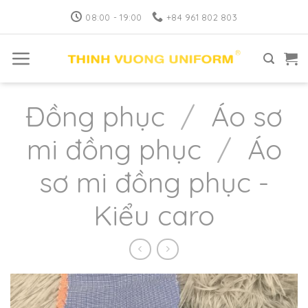
Skip
08:00 - 19:00
+84 961 802 803
to
content
Đồng phục
/
Áo sơ
mi đồng phục
/
Áo
sơ mi đồng phục -
Kiểu caro