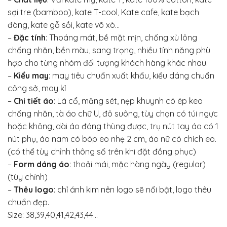
sợi tre (bamboo), kate T-cool, Kate cafe, kate bạch
đàng, kate gỗ sồi, kate võ xò…
–
Đặc tính
: Thoáng mát, bề mặt mịn, chống xù lông
chống nhăn, bền màu, sang trọng, nhiều tính năng phù
hợp cho từng nhóm đối tượng khách hàng khác nhau.
–
Kiểu may
: may tiêu chuẩn xuất khẩu, kiểu dáng chuẩn
công sở, may kỉ
–
Chi tiết áo
: Lá cổ, măng sét, nẹp khuynh có ép keo
chống nhăn, tà áo chữ U, đô suông, tùy chọn có túi ngực
hoặc không, dài áo đóng thùng được, trụ nút tay áo có 1
nút phụ, áo nam có bóp eo nhẹ 2 cm, áo nữ có chích eo.
(có thể tùy chỉnh thông số trên khi đặt đồng phục)
–
Form dáng áo
: thoải mái, mặc hàng ngày (regular)
(tùy chỉnh)
–
Thêu logo
: chỉ ánh kim nên logo sẽ nổi bật, logo thêu
chuẩn đẹp.
Size: 38,39,40,41,42,43,44…