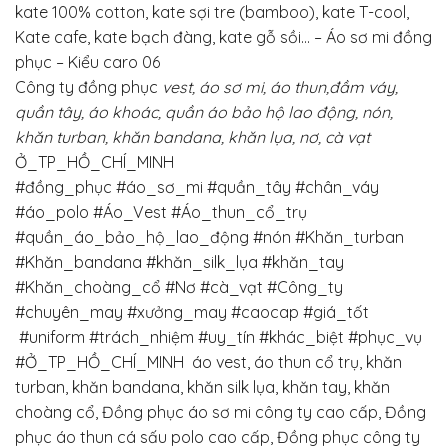
kate 100% cotton, kate sợi tre (bamboo), kate T-cool,
Kate cafe, kate bạch đàng, kate gỗ sồi… – Áo sơ mi đồng
phục – Kiểu caro 06
Công ty đồng phục
vest, áo sơ mi, áo thun,đầm váy,
quần tây, áo khoác, quần áo bảo hộ lao động, nón,
khăn turban, khăn bandana, khăn lụa, nơ, cà vạt
Ở_TP_HỒ_CHÍ_MINH
#đồng_phục
#áo_sơ_mi
#quần_tây
#chân_váy
#áo_polo #Áo_Vest #Áo_thun_cổ_trụ
#quần_áo_bảo_hộ_lao_động #nón #Khăn_turban
#Khăn_bandana #khăn_silk_lụa #khăn_tay
#Khăn_choàng_cổ
#Nơ #cà_vạt
#Công_ty
#chuyên_may
#xưởng_may
#caocap
#giá_tốt
#uniform
#trách_nhiệm
#uy_tín
#khác_biệt
#phục_vụ
#Ở_TP_HỒ_CHÍ_MINH
áo vest, áo thun cổ trụ, khăn
turban, khăn bandana, khăn silk lụa, khăn tay, khăn
choàng cổ, Đồng phục áo sơ mi công ty cao cấp, Đồng
phục áo thun cá sấu polo cao cấp, Đồng phục công ty