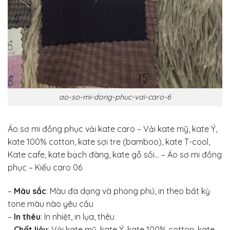
ao-so-mi-dong-phuc-vai-caro-6
Áo sơ mi đồng phục vải kate caro – Vải kate mỹ, kate Ý,
kate 100% cotton, kate sợi tre (bamboo), kate T-cool,
Kate cafe, kate bạch đàng, kate gỗ sồi… – Áo sơ mi đồng
phục – Kiểu caro 06
–
Màu sắc
: Màu đa dạng và phong phú, in theo bất kỳ
tone màu nào yêu cầu
–
In thêu
: In nhiệt, in lụa, thêu
–
Chất liệu
: Vải kate mỹ, kate Ý, kate 100% cotton, kate