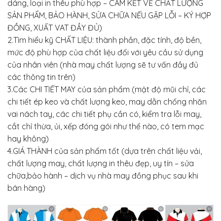
dáng, loại in thêu phù hợp – CAM KẾT VỀ CHẤT LƯỢNG
SẢN PHẨM, BẢO HÀNH, SỬA CHỮA NẾU GẶP LỖI – KÝ HỢP
ĐỒNG, XUẤT VAT ĐẦY ĐỦ)
2.Tìm hiểu kỹ CHẤT LIỆU: thành phần, đặc tính, độ bền,
mức độ phù hợp của chất liệu đối với yêu cầu sử dụng
của nhân viên (nhà may chất lượng sẽ tư vấn đầy đủ
các thông tin trên)
3.Các CHI TIẾT MAY của sản phẩm (mật độ mũi chỉ, các
chi tiết ép keo và chất lượng keo, may dằn chống nhăn
vai nách tay, các chi tiết phụ cần có, kiểm tra lỗi may,
cắt chỉ thừa, ủi, xếp đóng gói như thế nào, có tem mạc
hay không)
4.GIÁ THÀNH của sản phẩm tốt (dựa trên chất liệu vải,
chất lượng may, chất lượng in thêu đẹp, uy tín – sửa
chữa,bảo hành – dịch vụ nhà may đồng phục sau khi
bán hàng)