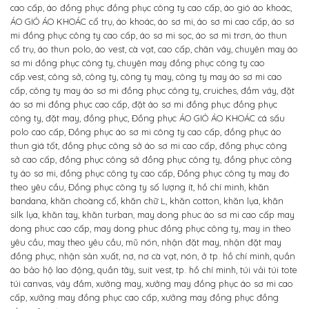
cao cấp
,
áo đồng phục đồng phục công ty cao cấp
,
áo gió áo khoác
,
ÁO GIÓ ÁO KHOÁC cổ trụ
,
áo khoác
,
áo sơ mi
,
áo sơ mi cao cấp
,
áo sơ
mi đồng phục công ty cao cấp
,
áo sơ mi sọc
,
áo sơ mi trơn
,
áo thun
cổ trụ
,
áo thun polo
,
áo vest
,
cà vạt
,
cao cấp
,
chân váy
,
chuyên may áo
sơ mi đồng phục công ty
,
chuyên may đồng phục công ty cao
cấp.vest
,
công sở
,
công ty
,
công ty may
,
công ty may áo sơ mi cao
cấp
,
công ty may áo sơ mi đồng phục công ty
,
cruiches
,
đầm váy
,
đặt
áo sơ mi đồng phục cao cấp
,
đặt áo sơ mi đồng phục đồng phục
công ty
,
đặt may
,
đồng phục
,
Đồng phục ÁO GIÓ ÁO KHOÁC cá sấu
polo cao cấp
,
Đồng phục áo sơ mi công ty cao cấp
,
đồng phục áo
thun giá tốt
,
đồng phục công sở áo sơ mi cao cấp
,
đồng phục công
sở cao cấp
,
đồng phục công sở đồng phục công ty
,
đồng phục công
ty áo sơ mi
,
đồng phục công ty cao cấp
,
Đồng phục công ty may đo
theo yêu cầu
,
Đồng phục công ty số lượng ít
,
hồ chí minh
,
khăn
bandana
,
khăn choàng cổ
,
khăn chữ L
,
khăn cotton
,
khăn lụa
,
khăn
silk lụa
,
khăn tay
,
khăn turban
,
may dong phuc áo sơ mi cao cấp may
dong phuc cao cấp
,
may dong phuc đồng phục công ty
,
may in theo
yêu cầu
,
may theo yêu cầu
,
mũ nón
,
nhận đặt may
,
nhận đặt may
đồng phục
,
nhận sản xuất
,
nơ
,
nơ cà vạt
,
nón
,
ở tp. hồ chí minh
,
quần
áo bảo hộ lao động
,
quần tây
,
suit vest
,
tp. hồ chí minh
,
túi vải túi tote
túi canvas
,
váy đầm
,
xưởng may
,
xưởng may đồng phục áo sơ mi cao
cấp
,
xưởng may đồng phục cao cấp
,
xưởng may đồng phục đồng