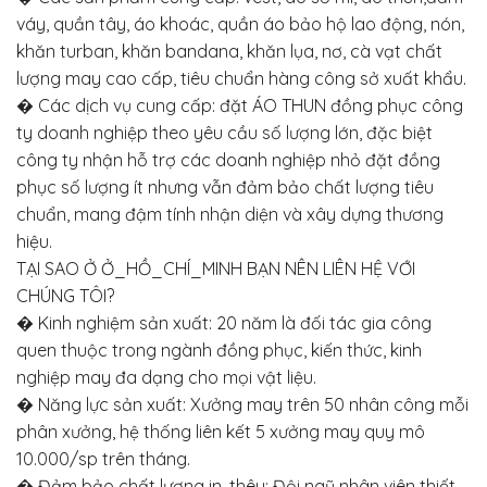
váy, quần tây, áo khoác, quần áo bảo hộ lao động, nón,
khăn turban, khăn bandana, khăn lụa, nơ, cà vạt chất
lượng may cao cấp, tiêu chuẩn hàng công sở xuất khẩu.
� Các dịch vụ cung cấp: đặt ÁO THUN đồng phục công
ty doanh nghiệp theo yêu cầu số lượng lớn, đặc biệt
công ty nhận hỗ trợ các doanh nghiệp nhỏ đặt đồng
phục số lượng ít nhưng vẫn đảm bảo chất lượng tiêu
chuẩn, mang đậm tính nhận diện và xây dựng thương
hiệu.
TẠI SAO Ở Ở_HỒ_CHÍ_MINH BẠN NÊN LIÊN HỆ VỚI
CHÚNG TÔI?
� Kinh nghiệm sản xuất: 20 năm là đối tác gia công
quen thuộc trong ngành đồng phục, kiến thức, kinh
nghiệp may đa dạng cho mọi vật liệu.
� Năng lực sản xuất: Xưởng may trên 50 nhân công mỗi
phân xưởng, hệ thống liên kết 5 xưởng may quy mô
10.000/sp trên tháng.
� Đảm bảo chất lượng in, thêu: Đội ngũ nhân viên thiết