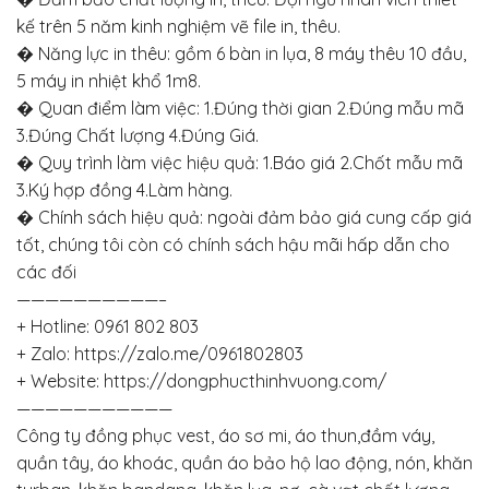
kế trên 5 năm kinh nghiệm vẽ file in, thêu.
� Năng lực in thêu: gồm 6 bàn in lụa, 8 máy thêu 10 đầu,
5 máy in nhiệt khổ 1m8.
� Quan điểm làm việc: 1.Đúng thời gian 2.Đúng mẫu mã
3.Đúng Chất lượng 4.Đúng Giá.
� Quy trình làm việc hiệu quả: 1.Báo giá 2.Chốt mẫu mã
3.Ký hợp đồng 4.Làm hàng.
� Chính sách hiệu quả: ngoài đảm bảo giá cung cấp giá
tốt, chúng tôi còn có chính sách hậu mãi hấp dẫn cho
các đối
——————————–
+ Hotline: 0961 802 803
+ Zalo: https://zalo.me/0961802803
+ Website: https://dongphucthinhvuong.com/
———————————
Công ty đồng phục vest, áo sơ mi, áo thun,đầm váy,
quần tây, áo khoác, quần áo bảo hộ lao động, nón, khăn