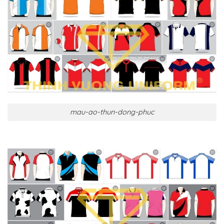
mau-ao-thun-dong-phuc