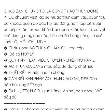
CHÀO BẠN, CHÚNG TÔI LÀ CÔNG TY ÁO THUN ĐỒNG
PHỤC chuyên: vest, áo sơ mi, áo thun,đầm váy, quần tây,
áo khoác, quần áo bảo hộ lao động, nón, tạp dề, quần
áo bếp, khăn turban, khăn bandana, khăn lụa, nơ, cà vạt
chất lượng may cao cấp, tiêu chuẩn hàng công sở xuất
khẩu. Ở_HỒ_CHÍ_MINH
� Chất lượng ÁO THUN CHUẨN CHỈ cao cấp
� Giá cả HỢP LÝ
� QUY TRÌNH LÀM VIỆC CHUYÊN NGHIỆP, RÕ RÀNG.
� ÁO THUN ĐA DẠNG màu sắc, đa dạng chất liệu
� THIẾT KẾ file mẫu nhanh chóng
� CAM KẾT SẢN PHẨM ÁO THUN CAO CẤP, ĐẸP, Đảm
bảo hài lòng SẾP bạn
� Dịch vụ TRỌN GÓI, giao hàng tận nơi, hợp đồng, VAT
đầy đủ
—————————————
� Các sản phẩm cung cấp: vest, áo sơ mi, áo thun,đầm