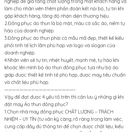
nghiệp để gia tăng chất lượng trong mắt khách hàng và
làm cho nhân viên thêm phần đoàn kết nội bộ, tự tin khi
gặp khách hàng, tăng độ nhận diện thương hiệu.
2.Đồng phục áo thun là bộ mặt, màu cờ sắc áo, niềm tự
hào của doanh nghiệp.
3.Đồng phục áo thun phải có mẫu mã đẹp, thiết kế kiểu
phối tinh tế lịch lãm phù hợp với logo và slogan của
doanh nghiệp.
4.Nhân viên sẽ tự tin, nhiệt huyết, mạnh mẽ, tự hào khi
khoác lên mình bộ áo thun đồng phục tựa như bộ áo
giáp được thiết kế tinh tế phù hợp, được may tiêu chuẩn
và chất liệu phù hợp.
——————————————————–
Vậy để đạt được 4 yếu tố trên thì cần lưu ý những gì khi
đặt may Áo thun đồng phục?
1.Chọn nhà may đồng phục CHẤT LƯỢNG – TRÁCH
NHIỆM – UY TÍN (tư vấn kỹ càng, rõ ràng trong làm việc,
cung cấp đầy đủ thông tin để chọn được chất liệu, kiểu