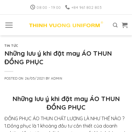
Skip
08:00 - 19:00
+84 961 802 803
to
content
TIN TỨC
Những lưu ý khi đặt may ÁO THUN
ĐỒNG PHỤC
POSTED ON
26/05/2021
BY
ADMIN
Những lưu ý khi đặt may ÁO THUN
ĐỒNG PHỤC
ĐỒNG PHỤC ÁO THUN CHẤT LƯỢNG LÀ NHƯ THẾ NÀO ?
1.Đồng phục là 1 khoảng đầu tư cần thiết của doanh