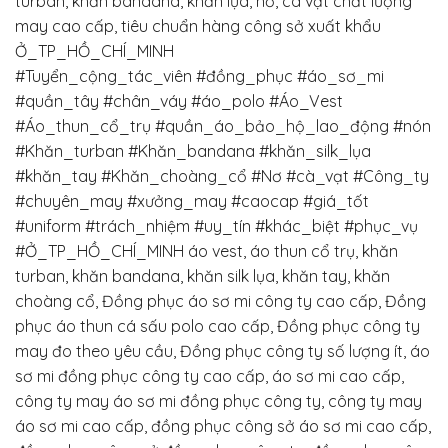
turban, khăn bandana, khăn lụa, nơ, cà vạt chất lượng
may cao cấp, tiêu chuẩn hàng công sở xuất khẩu
Ở_TP_HỒ_CHÍ_MINH
#Tuyển_cộng_tác_viên
#đồng_phục
#áo_sơ_mi
#quần_tây
#chân_váy
#áo_polo
#Áo_Vest
#Áo_thun_cổ_trụ
#quần_áo_bảo_hộ_lao_động
#nón
#Khăn_turban
#Khăn_bandana
#khăn_silk_lụa
#khăn_tay
#Khăn_choàng_cổ
#Nơ
#cà_vạt
#Công_ty
#chuyên_may
#xưởng_may
#caocap
#giá_tốt
#uniform
#trách_nhiệm
#uy_tín
#khác_biệt
#phục_vụ
#Ở_TP_HỒ_CHÍ_MINH
áo vest, áo thun cổ trụ, khăn
turban, khăn bandana, khăn silk lụa, khăn tay, khăn
choàng cổ, Đồng phục áo sơ mi công ty cao cấp, Đồng
phục áo thun cá sấu polo cao cấp, Đồng phục công ty
may đo theo yêu cầu, Đồng phục công ty số lượng ít, áo
sơ mi đồng phục công ty cao cấp, áo sơ mi cao cấp,
công ty may áo sơ mi đồng phục công ty, công ty may
áo sơ mi cao cấp, đồng phục công sở áo sơ mi cao cấp,