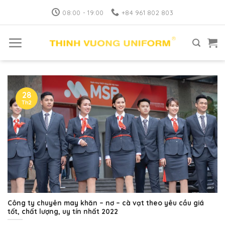
Skip
08:00 - 19:00
+84 961 802 803
to
content
28
Th2
Công ty chuyên may khăn – nơ – cà vạt theo yêu cầu giá
tốt, chất lượng, uy tín nhất 2022