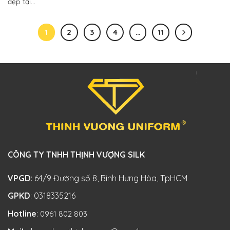
đẹp tại...
1
2
3
4
…
11
CÔNG TY TNHH THỊNH VƯỢNG SILK
VPGD
: 64/9 Đường số 8, Bình Hưng Hòa, TpHCM
GPKD
: 0318335216
Hotline
:
0961 802 803