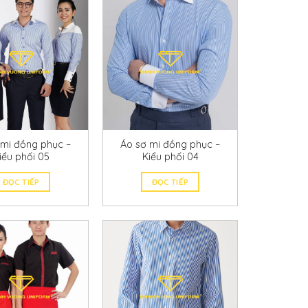
 mi đồng phục –
Áo sơ mi đồng phục –
iểu phối 05
Kiểu phối 04
ĐỌC TIẾP
ĐỌC TIẾP