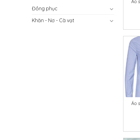
Áo 
Đồng phục
Khăn - Nơ - Cà vạt
Áo 