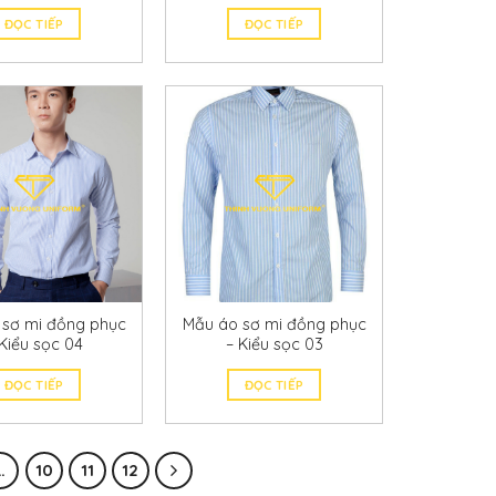
ĐỌC TIẾP
ĐỌC TIẾP
 sơ mi đồng phục
Mẫu áo sơ mi đồng phục
 Kiểu sọc 04
– Kiểu sọc 03
ĐỌC TIẾP
ĐỌC TIẾP
…
10
11
12