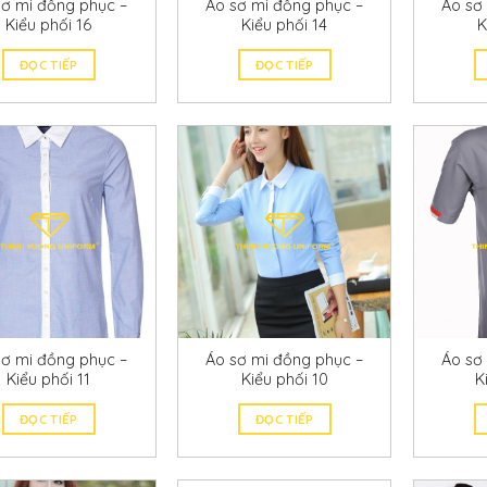
sơ mi đồng phục –
Áo sơ mi đồng phục –
Áo sơ
Kiểu phối 16
Kiểu phối 14
K
ĐỌC TIẾP
ĐỌC TIẾP
sơ mi đồng phục –
Áo sơ mi đồng phục –
Áo sơ
Kiểu phối 11
Kiểu phối 10
K
ĐỌC TIẾP
ĐỌC TIẾP