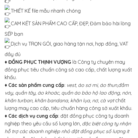
THIẾT KẾ file mẫu nhanh chóng
CAM KẾT SẢN PHẨM CAO CẤP, ĐẸP, Đảm bảo hài lòng
SẾP bạn
Dịch vụ TRỌN GÓI, giao hàng tận nơi, hợp đồng, VAT
đầy đủ
♦
ĐỒNG PHỤC THỊNH VƯỢNG
là Công ty chuyên may
đồng phục tiêu chuẩn công sở cao cấp, chất lượng xuất
khẩu.
♦
Các sản phẩm cung cấp
:
vest, áo sơ mi, áo thun,đầm
váy, quần tây, áo khoác, quần áo bảo hộ lao động, nón,
khăn turban, khăn bandana, khăn lụa, nơ, cà vạt
chất
lượng may cao cấp, tiêu chuẩn hàng công sở xuất khẩu.
♦
Các dịch vụ cung cấp
: đặt đồng phục công ty doanh
nghiệp theo yêu cầu số lượng lớn,
đặc biệt công ty nhận
hỗ trợ các doanh nghiệp nhỏ đặt đồng phục số lượng ít