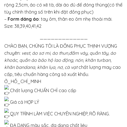
rộng 2,5cm, áo có xẽ tà, dài áo đủ để đóng thùng(có thể
tùy chỉnh thông số trên khi đặt đồng phục)
–
Form dáng áo
: tay ôm, thân eo ôm nhẹ thoải mái.
Size: 38,39,40,41,42
—————————————
CHÀO BẠN, CHÚNG TÔI LÀ ĐỒNG PHỤC THỊNH VƯỢNG
chuyên:
vest, áo sơ mi, áo thun,đầm váy, quần tây, áo
khoác, quần áo bảo hộ lao động, nón, khăn turban,
khăn bandana, khăn lụa, nơ, cà vạt
chất lượng may cao
cấp, tiêu chuẩn hàng công sở xuất khẩu.
Ở_HỒ_CHÍ_MINH
Chất lượng CHUẨN CHỈ cao cấp
Giá cả HỢP LÝ
QUY TRÌNH LÀM VIỆC CHUYÊN NGHIỆP, RÕ RÀNG.
ĐA DẠNG màu sắc, đa dạng chất liệu