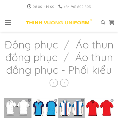
Skip
08:00 - 19:00
+84 961 802 803
to
content
Đồng phục
/
Áo thun
đồng phục
/
Áo thun
đồng phục - Phối kiểu