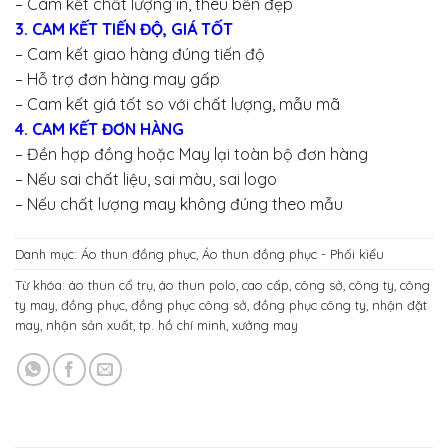
– Cam kết chất lượng in, thêu bền đẹp
3. CAM KẾT TIẾN ĐỘ, GIÁ TỐT
– Cam kết giao hàng đúng tiến độ
– Hỗ trợ đơn hàng may gấp
– Cam kết giá tốt so với chất lượng, mẫu mã
4. CAM KẾT ĐƠN HÀNG
– Đền hợp đồng hoặc May lại toàn bộ đơn hàng
– Nếu sai chất liệu, sai màu, sai logo
– Nếu chất lượng may không đúng theo mẫu
Danh mục:
Áo thun đồng phục
,
Áo thun đồng phục - Phối kiểu
Từ khóa:
áo thun cổ trụ
,
áo thun polo
,
cao cấp
,
công sở
,
công ty
,
công
ty may
,
đồng phục
,
đồng phục công sở
,
đồng phục công ty
,
nhận đặt
may
,
nhận sản xuất
,
tp. hồ chí minh
,
xưởng may