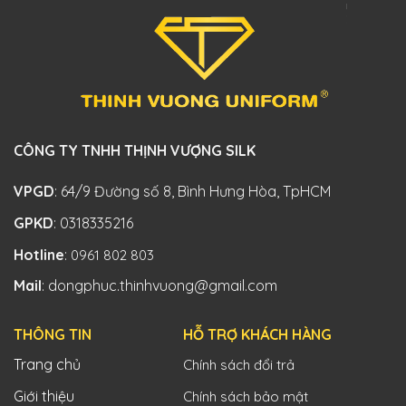
CÔNG TY TNHH THỊNH VƯỢNG SILK
VPGD
: 64/9 Đường số 8, Bình Hưng Hòa, TpHCM
GPKD
: 0318335216
Hotline
:
0961 802 803
Mail
: dongphuc.thinhvuong@gmail.com
THÔNG TIN
HỖ TRỢ KHÁCH HÀNG
Trang chủ
Chính sách đổi trả
Giới thiệu
Chính sách bảo mật