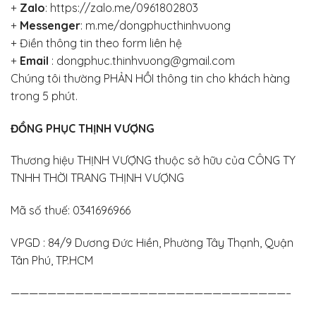
+
Zalo
:
https://zalo.me/0961802803
+
Messenger
:
m.me/dongphucthinhvuong
+
Điền thông tin theo form liên hệ
+
Email
: dongphuc.thinhvuong@gmail.com
Chúng tôi thường PHẢN HỒI thông tin cho khách hàng
trong 5 phút.
ĐỒNG PHỤC THỊNH VƯỢNG
Thương hiệu THỊNH VƯỢNG thuộc sở hữu của CÔNG TY
TNHH THỜI TRANG THỊNH VƯỢNG
Mã số thuế: 0341696966
VPGD : 84/9 Dương Đức Hiền, Phường Tây Thạnh, Quận
Tân Phú, TP.HCM
——————————————————————————————–