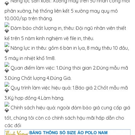
Năng lực sản xuất: Xưởng may trên 50 nhân công mỗi
phân xưởng, hệ thống liên kết 5 xưởng may quy mô
10.000/sp trên tháng.
Đảm bảo chất lượng in, thêu: Đội ngũ nhân viên thiết
kế trên 5 năm kinh nghiệm vẽ file in, thêu.
Năng lực in thêu: gồm 6 bàn in lụa, 8 máy thêu 10 đầu,
5 máy in nhiệt khổ 1m8.
Quan điểm làm việc: 1.Đúng thời gian 2.Đúng mẫu mã
3.Đúng Chất lượng 4.Đúng Giá.
Quy trình làm việc hiệu quả: 1.Báo giá 2.Chốt mẫu mã
3.Ký hợp đồng 4.Làm hàng.
Chính sách hiệu quả: ngoài đảm bảo giá cung cấp giá
tốt, chúng tôi còn có chính sách hậu mãi hấp dẫn cho
các đối