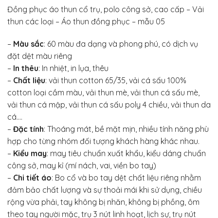
Đồng phục áo thun cổ trụ, polo công sở, cao cấp – Vải
thun các loại – Áo thun đồng phục – mẫu 05
–
Màu sắc
: 60 màu đa dạng và phong phú, có dịch vụ
đặt dệt màu riêng
–
In thêu
: In nhiệt, in lụa, thêu
–
Chất liệu
: vải thun cotton 65/35, vải cá sấu 100%
cotton loại cầm màu, vải thun mè, vải thun cá sấu mè,
vải thun cá mập, vải thun cá sấu poly 4 chiều, vải thun da
cá….
–
Đặc tính
: Thoáng mát, bề mặt mịn, nhiều tính năng phù
hợp cho từng nhóm đối tượng khách hàng khác nhau.
–
Kiểu may
: may tiêu chuẩn xuất khẩu, kiểu dáng chuẩn
công sở, may kỉ (mí nách, vai, viền bo tay)
–
Chi tiết áo
: Bo cổ và bo tay dệt chất liệu riêng nhằm
đảm bảo chất lượng và sự thoải mái khi sử dụng, chiều
rộng vừa phải, tay không bị nhăn, không bị phồng, ôm
theo tay người mặc, trụ 3 nút linh hoạt, lịch sự, trụ nút