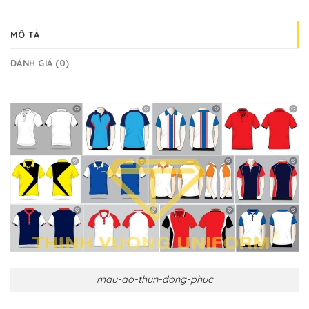
MÔ TẢ
ĐÁNH GIÁ (0)
mau-ao-thun-dong-phuc