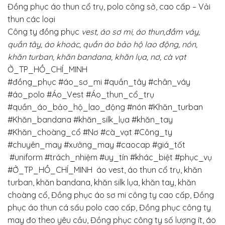
Đồng phục áo thun cổ trụ, polo công sở, cao cấp – Vải
thun các loại
Công ty đồng phục
vest, áo sơ mi, áo thun,đầm váy,
quần tây, áo khoác, quần áo bảo hộ lao động, nón,
khăn turban, khăn bandana, khăn lụa, nơ, cà vạt
Ở_TP_HỒ_CHÍ_MINH
#đồng_phục
#áo_sơ_mi
#quần_tây
#chân_váy
#áo_polo #Áo_Vest #Áo_thun_cổ_trụ
#quần_áo_bảo_hộ_lao_động #nón #Khăn_turban
#Khăn_bandana #khăn_silk_lụa #khăn_tay
#Khăn_choàng_cổ
#Nơ #cà_vạt
#Công_ty
#chuyên_may
#xưởng_may
#caocap
#giá_tốt
#uniform
#trách_nhiệm
#uy_tín
#khác_biệt
#phục_vụ
#Ở_TP_HỒ_CHÍ_MINH
áo vest, áo thun cổ trụ, khăn
turban, khăn bandana, khăn silk lụa, khăn tay, khăn
choàng cổ, Đồng phục áo sơ mi công ty cao cấp, Đồng
phục áo thun cá sấu polo cao cấp, Đồng phục công ty
may đo theo yêu cầu, Đồng phục công ty số lượng ít, áo