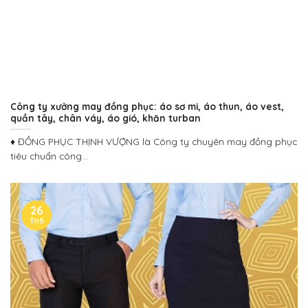
Công ty xưởng may đồng phục: áo sơ mi, áo thun, áo vest,
quần tây, chân váy, áo gió, khăn turban
♦ ĐỒNG PHỤC THỊNH VƯỢNG là Công ty chuyên may đồng phục
tiêu chuẩn công...
26
Th5