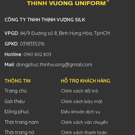
CÔNG TY TNHH THỊNH VƯỢNG SILK
VPGD
: 64/9 Đường số 8, Bình Hưng Hòa, TpHCM
GPKD
: 0318335216
Hotline
:
0961 802 803
Mail
: dongphuc.thinhvuong@gmail.com
THÔNG TIN
HỖ TRỢ KHÁCH HÀNG
Trang chủ
Chính sách đổi trả
Giới thiệu
Chính sách bảo mật
Đồng phục
Điều khoản dịch vụ
Thời trang nam
Chính sách vận chuyển
Thời trang nữ
Chính sách thanh toán