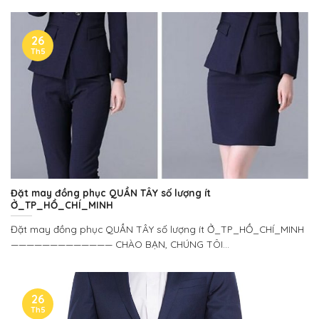
26
Th5
Đặt may đồng phục QUẦN TÂY số lượng ít
Ở_TP_HỒ_CHÍ_MINH
Đặt may đồng phục QUẦN TÂY số lượng ít Ở_TP_HỒ_CHÍ_MINH
————————————— CHÀO BẠN, CHÚNG TÔI...
26
Th5