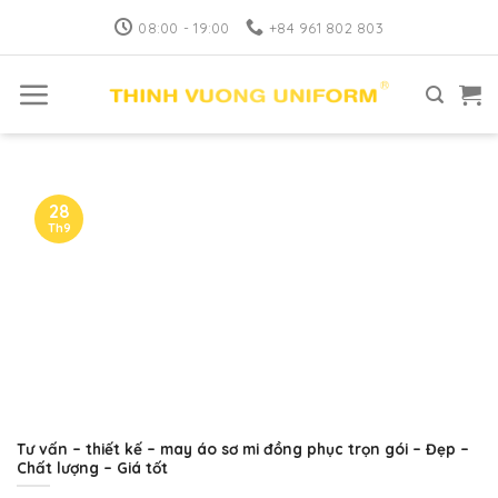
Skip
08:00 - 19:00
+84 961 802 803
to
content
28
Th9
Tư vấn – thiết kế – may áo sơ mi đồng phục trọn gói – Đẹp –
Chất lượng – Giá tốt