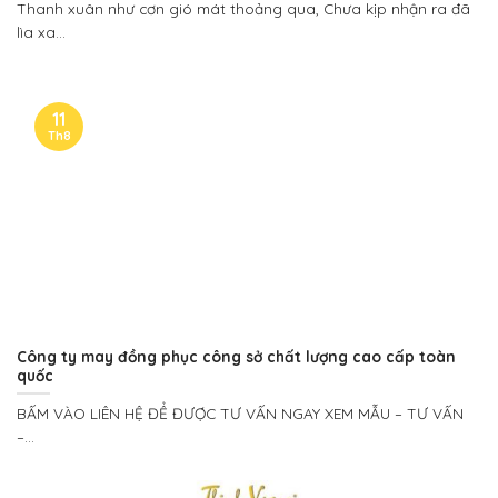
Thanh xuân như cơn gió mát thoảng qua, Chưa kịp nhận ra đã
lìa xa...
11
Th8
Công ty may đồng phục công sở chất lượng cao cấp toàn
quốc
BẤM VÀO LIÊN HỆ ĐỂ ĐƯỢC TƯ VẤN NGAY XEM MẪU – TƯ VẤN
–...